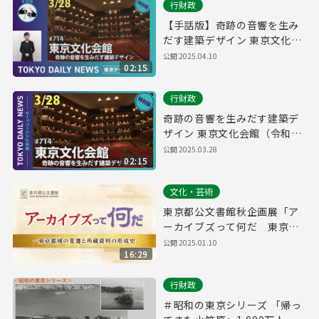
行財政
【手話版】奇跡の音響を生み
だす建築デザイン 東京文化会
館（令和7年3月28日 東京デイ
公開
2025.04.10
02:15
リーニュース特別版）
行財政
奇跡の音響を生みだす建築デ
ザイン 東京文化会館（令和7
年3月28日 東京デイリーニュ
公開
2025.03.28
02:15
ース特別版）
文化・芸術
東京都公文書館秋企画展「ア
ーカイブズって何だ 東京都
域の変遷と所蔵資料の形成
公開
2025.01.10
16:29
史」
行財政
＃昭和の東京シリーズ 「帰っ