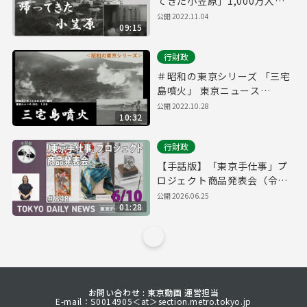
てきた小笠原」1,000万人の
話題No.209（昭和４３年）
公開
2022.11.04
09:15
行財政
＃昭和の東京シリーズ 「三宅
島噴火」 東京ニュース
No.138（昭和３７年）
公開
2022.10.28
10:32
行財政
【手話版】「東京手仕事」プ
ロジェクト商品発表会（令和8
年6月10日 東京デイリーニュ
公開
2026.06.25
01:28
ース No.848）
お問い合わせ : 東京動画 運営担当
E-mail：S0014905＜at＞section.metro.tokyo.jp