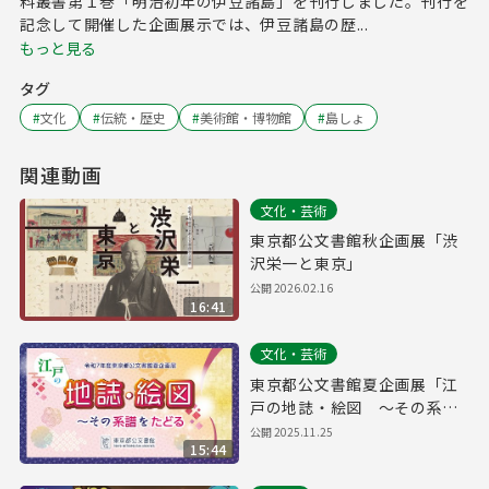
料叢書第１巻「明治初年の伊豆諸島」を刊行しました。刊行を
記念して開催した企画展示では、伊豆諸島の歴...
もっと見る
タグ
#
文化
#
伝統・歴史
#
美術館・博物館
#
島しょ
関連動画
文化・芸術
東京都公文書館秋企画展「渋
沢栄一と東京」
公開
2026.02.16
16:41
文化・芸術
東京都公文書館夏企画展「江
戸の地誌・絵図 ～その系譜
をたどる」
公開
2025.11.25
15:44