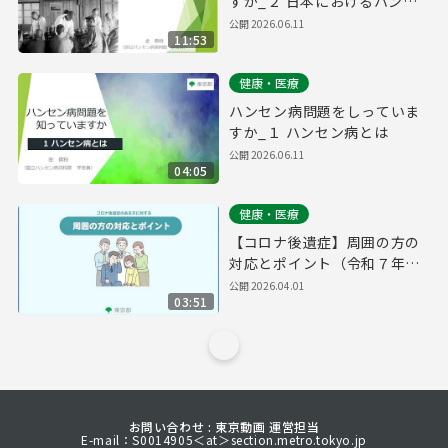
すか_２ 日本におけるハンセ
ン病政策
公開
2026.06.11
11:53
健康・医療
ハンセン病問題をしっていま
すか_１ ハンセン病とは
公開
2026.06.11
04:05
健康・医療
【コロナ後遺症】周囲の方の
対応とポイント（令和７年度
作成）
公開
2026.04.01
03:51
お問い合わせ : 東京動画 運営担当
E-mail：S0014905＜at＞section.metro.tokyo.jp