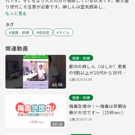
代です。子どもより大人の方が感染している状況です。働き盛
り世代こそ注意が必要です。麻しんは空気感染し...
もっと見る
タグ
#
健康・医療
#
感染症
#
子ども
関連動画
健康・医療
都内の麻しん（はしか）患者
の8割以上が10代から30代
【麻しん啓発動画】SP版
公開
2026.05.08
01:08
健康・医療
梅毒急増中！～梅毒は早期治
療が大切です～（15秒ver.）
公開
2026.07.24
00:16