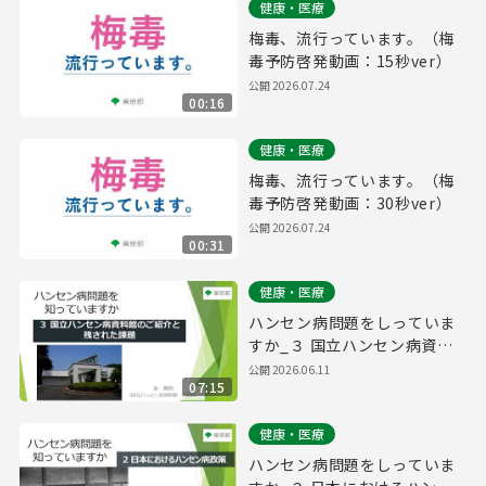
健康・医療
梅毒、流行っています。（梅
毒予防啓発動画：15秒ver）
公開
2026.07.24
00:16
健康・医療
梅毒、流行っています。（梅
毒予防啓発動画：30秒ver）
公開
2026.07.24
00:31
健康・医療
ハンセン病問題をしっていま
すか_３ 国立ハンセン病資料
館のご紹介と残された課題
公開
2026.06.11
07:15
健康・医療
ハンセン病問題をしっていま