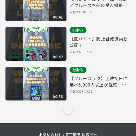
／クルーズ客船の受入機能を
強化】
公開
2026.01.22
00:41
行財政
【闇バイト】防止啓発漫画を
公開！
公開
2025.12.24
00:42
行財政
【ブルーロック】上映初日に
延べ6,000人以上が観覧！都
庁プロジェクションマッピン
公開
2025.12.17
00:56
グに超人気サッカーアニメが
登場！
お問い合わせ : 東京動画 運営担当