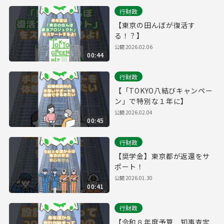
行財政
【東京の田んぼが復活す
る！？】
公開
2026.02.06
00:44
行財政
【「TOKYO八結びキャンペー
ン」で特別な１年に】
公開
2026.02.04
00:45
行財政
【奨学金】東京都が返還をサ
ポート！
公開
2026.01.30
00:41
行財政
【令和８年度予算 知事査定