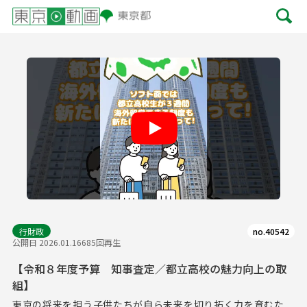
Play
行財政
no.40542
公開日 2026.01.16
685回再生
【令和８年度予算 知事査定／都立高校の魅力向上の取
組】
東京の将来を担う子供たちが自ら未来を切り拓く力を育むた