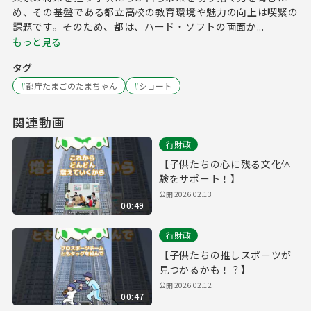
め、その基盤である都立高校の教育環境や魅力の向上は喫緊の
課題です。そのため、都は、ハード・ソフトの両面か...
もっと見る
タグ
#
都庁たまごのたまちゃん
#
ショート
関連動画
行財政
【子供たちの心に残る文化体
験をサポート！】
公開
2026.02.13
00:49
行財政
【子供たちの推しスポーツが
見つかるかも！？】
公開
2026.02.12
00:47