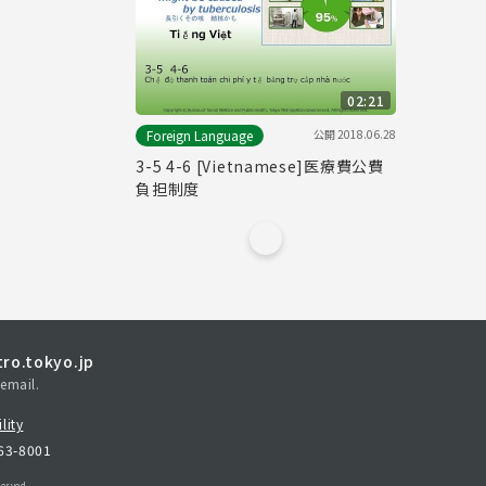
02:21
公開
2018.06.28
Foreign Language
3-5 4-6 [Vietnamese]医療費公費
負担制度
ro.tokyo.jp
email.
lity
163-8001
erved.