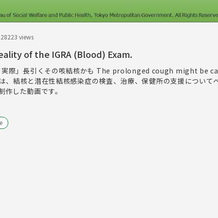
.28
223 views
ality of the IGRA (Blood) Exam.
実際」長引くその咳結核かも The prolonged cough might be cau
s.この映像は、結核と潜在性結核感染症の検査、治療、保健所の支援につい
制作した動画です。
e