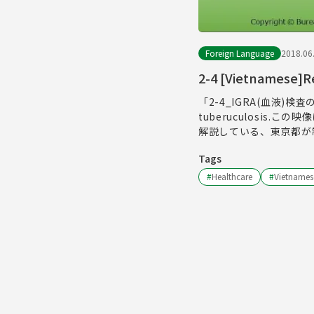
Foreign Language
2018.06
2-4 [Vietnamese]Re
「2-4_IGRA(血液)検査の
tuberuculosi
解説している、東京都が
Tags
#
Healthcare
#
Vietnames