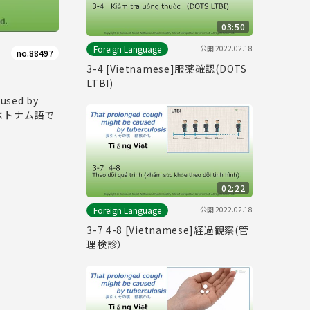
03:50
公開
2022.02.18
Foreign Language
no.88497
3-4 [Vietnamese]服薬確認(DOTS
LTBI)
sed by
てベトナム語で
02:22
公開
2022.02.18
Foreign Language
3-7 4-8 [Vietnamese]経過観察(管
理検診）