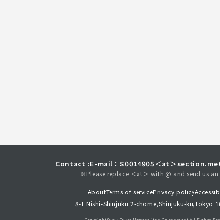
Contact :
E-mail：S0014905＜at＞section.met
※Please replace ＜at＞ with @ and send us an 
About
Terms of service
Privacy policy
Accessibi
8-1 Nishi-Shinjuku 2-chome,Shinjuku-ku,Tokyo 
Copyright©︎2017 Tokyo Metropolitan
Government.All Rights Res