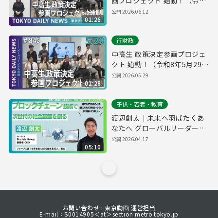
画プロジェクト 始動！（令和
8年5月29日 東京デイリーニュ
公開
2026.06.12
01:26
ース No.845）
行財政
中高生 政策決定参画プロジェ
クト 始動！（令和8年5月29日
東京デイリーニュース
公開
2026.05.29
01:28
No.845）
子供・若者・教育
渡辺創太｜未来へ羽ばたくあ
なたへ グローバルリーダーイ
ンタビュー
公開
2026.04.17
05:10
お問い合わせ : 東京動画 運営担当
E-mail：S0014905＜at＞section.metro.tokyo.jp