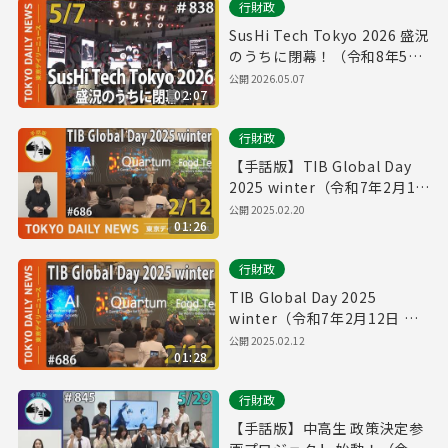
行財政
SusHi Tech Tokyo 2026 盛況
のうちに閉幕！（令和8年5月
7日 東京デイリーニュース
公開
2026.05.07
02:07
No.838）
行財政
【手話版】TIB Global Day
2025 winter（令和7年2月12
日 東京デイリーニュース
公開
2025.02.20
01:26
No.686）
行財政
TIB Global Day 2025
winter（令和7年2月12日 東
京デイリーニュース No.686）
公開
2025.02.12
01:28
行財政
【手話版】中高生 政策決定参