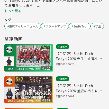
ch Tokyo 2026 学生・中高生メンバー知事表敬訪問」につい
てお知らせします。 ...
もっと見る
タグ
#
東京デイリーニュース
#
スタートアップ
#
SusHi Tech
#
学生
関連動画
行財政
【手話版】SusHi Tech
Tokyo 2026 学生・中高生メ
ンバー知事表敬訪問（令和8年
公開
2026.06.25
01:22
6月16日 東京デイリーニュー
ス No.850）
行財政
【手話版】SusHi Tech
Tokyo 2026 盛況のうちに閉
幕！（令和8年5月7日 東京デ
公開
2026.06.08
02:07
イリーニュース No.838）