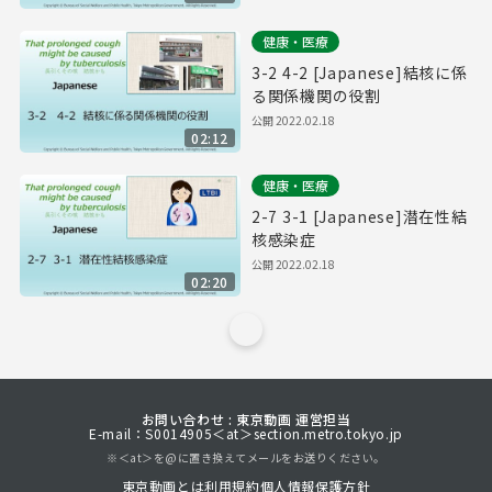
健康・医療
3-2 4-2 [Japanese]結核に係
る関係機関の役割
公開
2022.02.18
02:12
健康・医療
2-7 3-1 [Japanese]潜在性結
核感染症
公開
2022.02.18
02:20
お問い合わせ : 東京動画 運営担当
E-mail：S0014905＜at＞section.metro.tokyo.jp
※＜at＞を@に置き換えてメールをお送りください。
東京動画とは
利用規約
個人情報保護方針