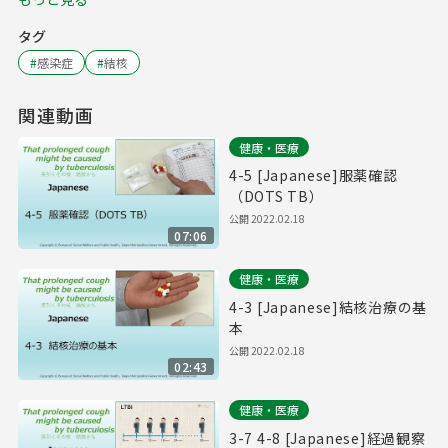
タグ
#
感染症
#
結核
関連動画
健康・医療
4-5 [Japanese]服薬確認
（DOTS TB）
公開
2022.02.18
07:06
健康・医療
4-3 [Japanese]結核治療の基
本
公開
2022.02.18
02:43
健康・医療
3-7 4-8 [Japanese]経過観察