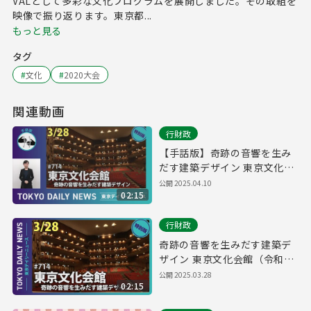
VALとして多彩な文化プログラムを展開しました。その取組を
映像で振り返ります。東京都...
もっと見る
タグ
#
文化
#
2020大会
関連動画
行財政
【手話版】奇跡の音響を生み
だす建築デザイン 東京文化会
館（令和7年3月28日 東京デイ
公開
2025.04.10
02:15
リーニュース特別版）
行財政
奇跡の音響を生みだす建築デ
ザイン 東京文化会館（令和7
年3月28日 東京デイリーニュ
公開
2025.03.28
02:15
ース特別版）