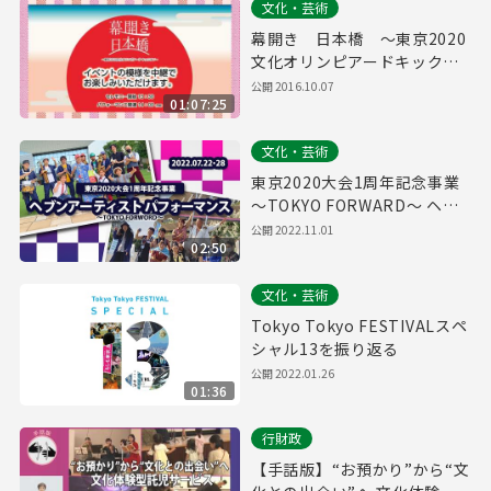
文化・芸術
幕開き 日本橋 ～東京2020
文化オリンピアードキックオ
フ～
公開
2016.10.07
01:07:25
文化・芸術
東京2020大会1周年記念事業
～TOKYO FORWARD～ ヘブ
ンアーティスト パフォーマン
公開
2022.11.01
02:50
ス
文化・芸術
Tokyo Tokyo FESTIVALスペ
シャル13を振り返る
公開
2022.01.26
01:36
行財政
【手話版】“お預かり”から“文