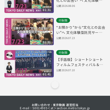
化との出会い”へ 文化体験型
託児サービス（令和8年7月23
公開
2026.08.06
01:31
日 東京デイリーニュース
No.861）
行財政
“お預かり”から“文化との出会
い”へ 文化体験型託児サービ
ス（令和8年7月23日 東京デイ
公開
2026.07.23
01:31
リーニュース No.861）
行財政
【手話版】ショートショート
フィルムフェスティバル＆ア
ジア2026 アワードセレモニー
公開
2026.07.10
01:41
（令和8年6月17日 東京デイリ
ーニュース No.851）
お問い合わせ : 東京動画 運営担当
E-mail：S0014905＜at＞section.metro.tokyo.jp