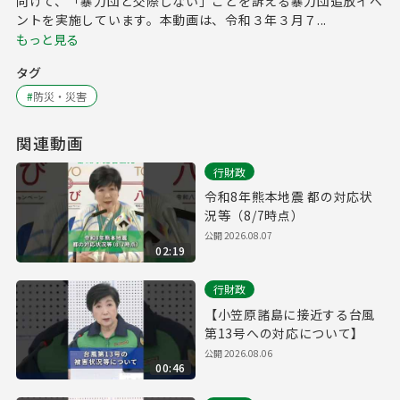
向けて、「暴力団と交際しない」ことを訴える暴力団追放イベ
ントを実施しています。本動画は、令和３年３月７...
もっと見る
タグ
#
防災・災害
関連動画
行財政
令和8年熊本地震 都の対応状
況等（8/7時点）
公開
2026.08.07
02:19
行財政
【小笠原諸島に接近する台風
第13号への対応について】
公開
2026.08.06
00:46