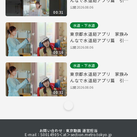
んなで水道局アプリ篇 引っ
越し・防災 縦ver.（３０
公開
2026.08.06
00:31
秒）
水道・下水道
東京都水道局アプリ 家族み
んなで水道局アプリ篇 引っ
越し・防災（１５秒）
公開
2026.08.06
00:16
水道・下水道
東京都水道局アプリ 家族み
んなで水道局アプリ篇 引っ
越し・防災（３０秒）
公開
2026.08.06
00:31
お問い合わせ : 東京動画 運営担当
E-mail：S0014905＜at＞section.metro.tokyo.jp