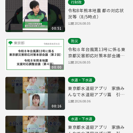
行財政
令和8年熊本地震 都の対応状
況等（8/5時点）
公開
2026.08.05
00:51
防災
令和８年台風第13号に係る東
京都災害即応対策本部会議
（第２回）/ 令和８年熊本地震
公開
2026.08.05
00:00
支援対応調整会議（第４回）
(令和8年8月5日 16時00分～)
水道・下水道
東京都水道局アプリ 家族み
んなで水道局アプリ篇 引っ
越し・防災 縦ver.（１５
公開
2026.08.06
00:16
秒）
水道・下水道
東京都水道局アプリ 家族み