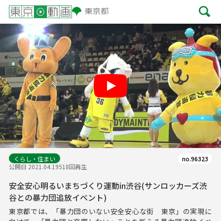
Play
くらし・住まい
no.96323
公開日 2021.04.19
518回再生
安全安心明るいまちづくり運動in渋谷(サンロッカーズ渋
谷との暴力団追放イベント)
東京都では、「暴力団のいない安全安心な街 東京」の実現に