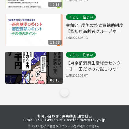
12:11
くらし・住まい
令和8年度施設整備費補助制度
【認知症高齢者グループホー
ム】
公開
2026.03.13
18:57
くらし・住まい
【東京都消費生活総合センタ
ー】一回だけのお試しのつも
りだったのに…定期購入編
公開
2026.08.07
00:15
お問い合わせ : 東京動画 運営担当
E-mail：S0014905＜at＞section.metro.tokyo.jp
※＜at＞を@に置き換えてメールをお送りください。