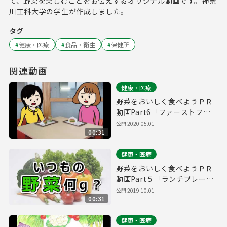
て、野菜を楽しむことをお伝えするオリジナル動画です。神奈
川工科大学の学生が作成しました。
タグ
#
健康・医療
#
食品・衛生
#
保健所
関連動画
健康・医療
野菜をおいしく食べようＰＲ
動画Part6「ファーストフー
ド篇」
公開
2020.05.01
00:31
健康・医療
野菜をおいしく食べようＰＲ
動画Part５「ランチプレート
篇」
公開
2019.10.01
00:31
健康・医療