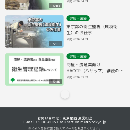
公開
2026.04.21
06:03
健康・医療
東京都の衛生監視（環境衛
生）のお仕事
公開
2026.04.21
05:11
健康・医療
問屋・流通業向け
HACCP（ハサップ）継続のた
めの食品衛生情報 ～ 衛生管理
公開
2026.02.24
06:46
記録 ～
お問い合わせ : 東京動画 運営担当
E-mail：S0014905＜at＞section.metro.tokyo.jp
※＜at＞を@に置き換えてメールをお送りください。