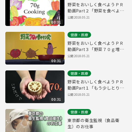
野菜をおいしく食べようＰＲ
動画Part２「野菜を食べよう
篇」
公開
2018.05.21
00:31
健康・医療
野菜をおいしく食べようＰＲ
動画Part３「野菜７０ｇ増や
そう会篇」
公開
2018.05.21
00:31
健康・医療
野菜をおいしく食べようＰＲ
動画Part１「もう少しとりた
い野菜プラス７０ｇ篇」
公開
2018.05.21
00:31
健康・医療
東京都の衛生監視（食品衛
生）のお仕事