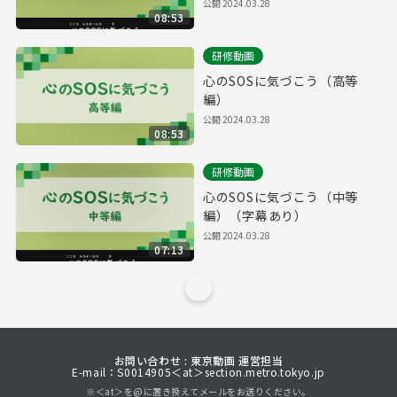
公開
2024.03.28
08:53
研修動画
心のSOSに気づこう（高等
編）
公開
2024.03.28
08:53
研修動画
心のSOSに気づこう（中等
編）（字幕あり）
公開
2024.03.28
07:13
お問い合わせ : 東京動画 運営担当
E-mail：S0014905＜at＞section.metro.tokyo.jp
※＜at＞を@に置き換えてメールをお送りください。