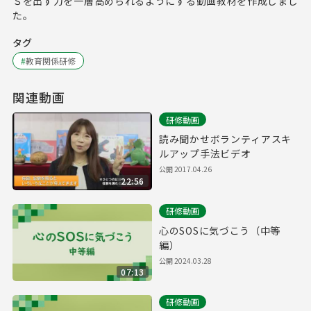
Ｓを出す力を一層高められるようにする動画教材を作成しまし
た。
タグ
#
教育関係研修
関連動画
研修動画
読み聞かせボランティアスキ
ルアップ手法ビデオ
公開
2017.04.26
22:56
研修動画
心のSOSに気づこう（中等
編）
公開
2024.03.28
07:13
研修動画