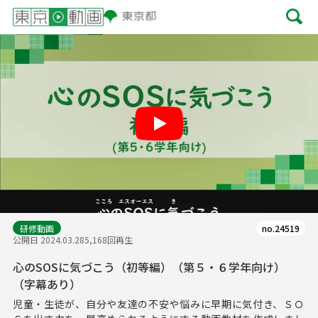
Play
研修動画
no.24519
公開日 2024.03.28
5,168回再生
心のSOSに気づこう（初等編）（第５・６学年向け）
（字幕あり）
児童・生徒が、自分や友達の不安や悩みに早期に気付き、ＳＯ