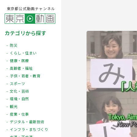
東京都公式動画チャンネル
カテゴリから探す
防災
くらし・住まい
健康・医療
高齢者・福祉
子供・若者・教育
スポーツ
文化・芸術
Play
環境・自然
観光
産業・仕事
デジタル・最新技術
インフラ・まちづくり
水道・下水道