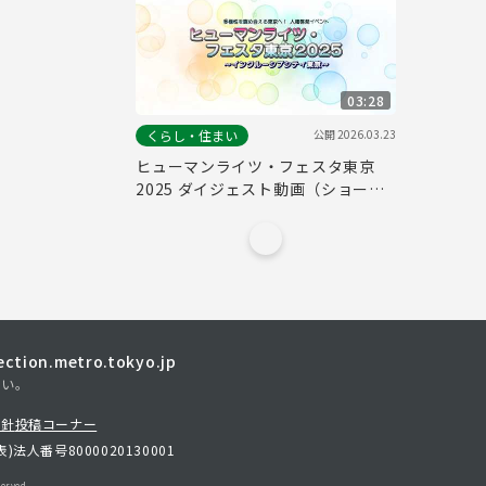
03:28
公開
2026.03.23
くらし・住まい
ヒューマンライツ・フェスタ東京
2025 ダイジェスト動画（ショート
ver.）
tion.metro.tokyo.jp
さい。
方針
投稿コーナー
表)
法人番号8000020130001
erved.