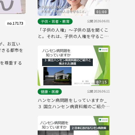
01:00
公開
2026.06.01
子供・若者・教育
no.17173
「子供の人権」～子供の話を聞くこ
と。それは、子供の人権を守るこ
と。～
が、お互い
できる都市を
権を尊重する
07:15
公開
2026.06.11
健康・医療
ハンセン病問題をしっていますか_
３ 国立ハンセン病資料館のご紹介と
残された課題