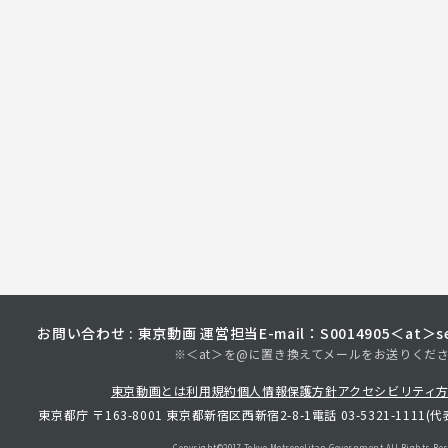
お問い合わせ : 東京動画 運営担当
E-mail：S0014905＜at＞sec
※＜at＞を@に置き換えてメールをお送りくだ
東京動画とは
利用規約
個人情報保護方針
アクセシビリティ
東京都庁 〒163-8001 東京都新宿区西新宿2-8-1
電話 03-5321-1111(代
Copyright©︎2017 Tokyo Metropolitan
Government.All Rights Res