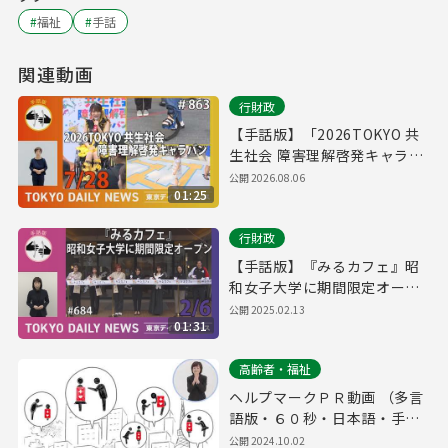
#
福祉
#
手話
関連動画
行財政
【手話版】「2026TOKYO 共
生社会 障害理解啓発キャラバ
ン」スタート！（令和8年7月
公開
2026.08.06
01:25
28日 東京デイリーニュース
No.863）
行財政
【手話版】『みるカフェ』昭
和女子大学に期間限定オープ
ン（令和7年2月6日 東京デイ
公開
2025.02.13
01:31
リーニュース No.684）
高齢者・福祉
ヘルプマークＰＲ動画 （多言
語版・６０秒・日本語・手話
版）
公開
2024.10.02