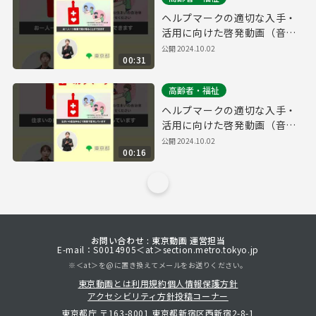
ヘルプマークの適切な入手・
活用に向けた啓発動画（音声
あり・３０秒・縦Ver.）
公開
2024.10.02
00:31
高齢者・福祉
ヘルプマークの適切な入手・
活用に向けた啓発動画（音声
あり・１５秒・縦Ver.）
公開
2024.10.02
00:16
お問い合わせ : 東京動画 運営担当
E-mail：S0014905＜at＞section.metro.tokyo.jp
※＜at＞を@に置き換えてメールをお送りください。
東京動画とは
利用規約
個人情報保護方針
アクセシビリティ方針
投稿コーナー
東京都庁 〒163-8001 東京都新宿区西新宿2-8-1