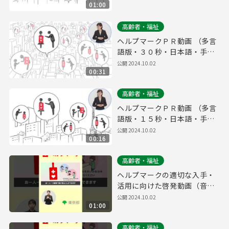
01:00
高齢者・福祉
ヘルプマークＰＲ動画 （多言
語版・３０秒・日本語・手話
版）
公開
2024.10.02
00:31
高齢者・福祉
ヘルプマークＰＲ動画 （多言
語版・１５秒・日本語・手話
版）
公開
2024.10.02
00:16
高齢者・福祉
ヘルプマークの適切な入手・
活用に向けた啓発動画（音声
あり・６０秒・縦Ver.）
公開
2024.10.02
01:00
高齢者・福祉