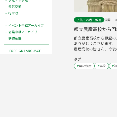
都営交通
行財政
子供・若者・教育
公開日 20
イベント中継アーカイブ
都立農産高校から門
会議中継アーカイブ
都立農産高校から縁起の
研修動画
ありがとうございます
農産高校の皆さん、今後
FOREIGN LANGUAGE
タグ
#
農林水産
#
学校
#
知