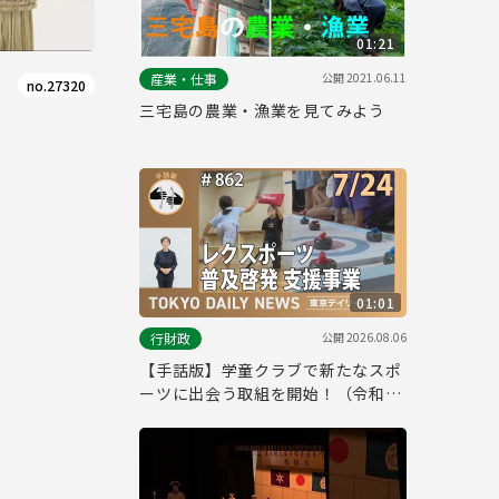
01:21
公開
2021.06.11
産業・仕事
no.27320
三宅島の農業・漁業を見てみよう
01:01
公開
2026.08.06
行財政
【手話版】学童クラブで新たなスポ
ーツに出会う取組を開始！（令和8
年7月24日 東京デイリーニュース
No.862）