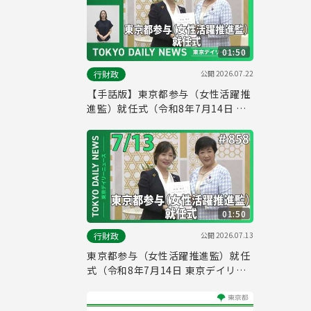
01:50
公開
2026.07.22
行財政
【手話版】東京都参与（女性活躍推
進監）就任式（令和8年7月14日 東
京デイリーニュース No.858）
01:50
公開
2026.07.13
行財政
東京都参与（女性活躍推進監）就任
式（令和8年7月14日 東京デイリー
ニュース No.858）