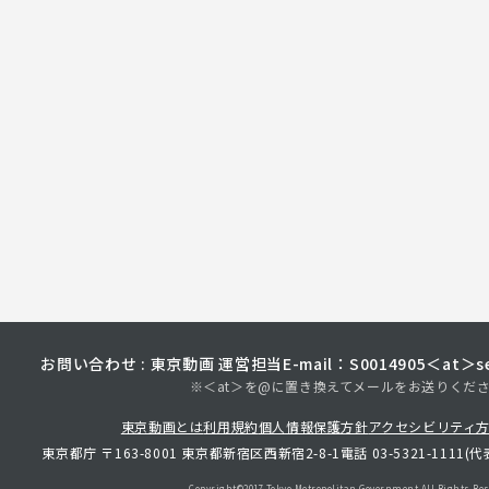
お問い合わせ : 東京動画 運営担当
E-mail：S0014905＜at＞sec
※＜at＞を@に置き換えてメールをお送りくだ
東京動画とは
利用規約
個人情報保護方針
アクセシビリティ
東京都庁 〒163-8001 東京都新宿区西新宿2-8-1
電話 03-5321-1111(代
Copyright©︎2017 Tokyo Metropolitan
Government.All Rights Res