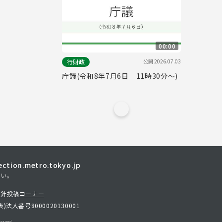
00:00
公開
2026.07.03
行財政
庁議(令和8年7月6日 11時30分～)
tion.metro.tokyo.jp
さい。
方針
投稿コーナー
表)
法人番号8000020130001
erved.