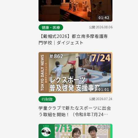
01:42
公開
2026.08.06
健康・医療
【戴帽式2026】都立南多摩看護専
門学校｜ダイジェスト
01:01
公開
2026.07.24
行財政
学童クラブで新たなスポーツに出会
う取組を開始！（令和8年7月24日
東京デイリーニュース No.862）