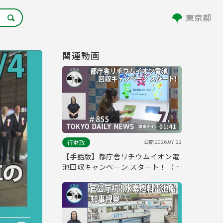
関連動画
01:41
公開
2026.07.22
行財政
【手話版】都庁舎リチウムイオン電
池回収キャンペーン スタート！（令
和8年7月1日 東京デイリーニュース
No.855）