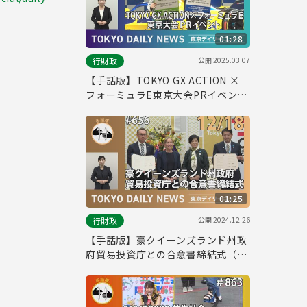
01:28
公開
2025.03.07
行財政
【手話版】TOKYO GX ACTION ×
フォーミュラE東京大会PRイベント
（令和7年2月25日 東京デイリーニ
ュース No.694）
01:25
公開
2024.12.26
行財政
【手話版】豪クイーンズランド州政
府貿易投資庁との合意書締結式（令
和6年12月18日 東京デイリーニュー
ス No.656）