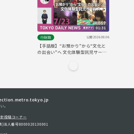
01:31
公開
2026.08.06
行財政
【手話版】“お預かり”から“文化と
の出会い”へ 文化体験型託児サービ
ス（令和8年7月23日 東京デイリー
ニュース No.861）
tion.metro.tokyo.jp
さい。
方針
投稿コーナー
表)
法人番号8000020130001
erved.