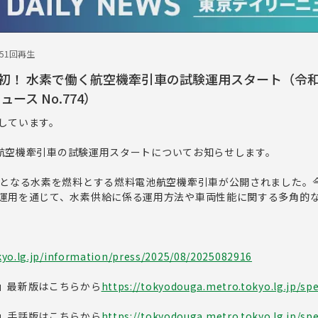
251回再生
初！ 水素で働く航空機牽引車の試験運用スタート（令
ース No.774）
しています。
働く航空機牽引車の試験運用スタートについてお知らせします。
てとなる水素を燃料とする燃料電池航空機牽引車が公開されました。
運用を通じて、水素供給に係る運用方法や車両性能に関する多角的
kyo.lg.jp/information/press/2025/08/2025082916
」最新版はこちらから
https://tokyodouga.metro.tokyo.lg.jp/spec
」手話版はこちらから
https://tokyodouga.metro.tokyo.lg.jp/spec