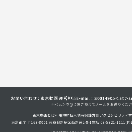
お問い合わせ : 東京動画 運営担当
E-mail：S0014905＜at＞sec
※＜at＞を@に置き換えてメールをお送りくだ
東京動画とは
利用規約
個人情報保護方針
アクセシビリティ
東京都庁 〒163-8001 東京都新宿区西新宿2-8-1
電話 03-5321-1111(代
Copyright©︎2017 Tokyo Metropolitan
Government.All Rights Res