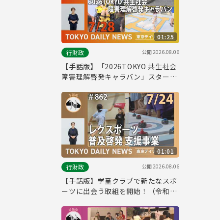
01:25
公開
2026.08.06
行財政
【手話版】「2026TOKYO 共生社会
障害理解啓発キャラバン」スター
ト！（令和8年7月28日 東京デイリ
ーニュース No.863）
01:01
公開
2026.08.06
行財政
【手話版】学童クラブで新たなスポ
ーツに出会う取組を開始！（令和8
年7月24日 東京デイリーニュース
No.862）