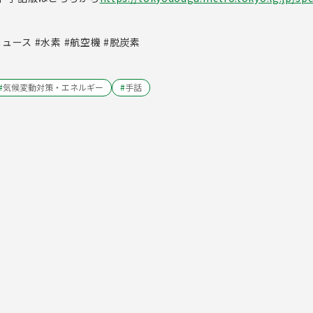
ュース #水素 #航空機 #脱炭素
#
気候変動対策・エネルギー
#
手話