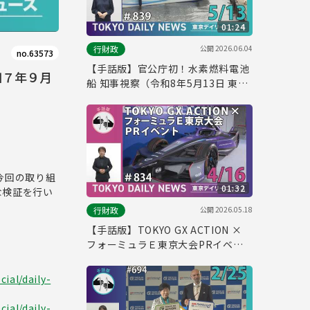
01:24
公開
2026.06.04
行財政
no.63573
【手話版】官公庁初！水素燃料電池
和７年９月
船 知事視察（令和8年5月13日 東京
デイリーニュース No.839）
今回の取り組
01:32
な検証を行い
公開
2026.05.18
行財政
【手話版】TOKYO GX ACTION ×
フォーミュラＥ東京大会PRイベン
ト （令和8年4月16日 東京デイリー
ニュース No.834）
ial/daily-
ial/daily-