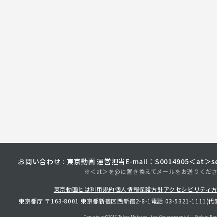
お問い合わせ : 東京動画 運営担当
E-mail：S0014905＜at＞sec
※＜at＞を@に置き換えてメールをお送りくだ
東京動画とは
利用規約
個人情報保護方針
アクセシビリティ
東京都庁 〒163-8001 東京都新宿区西新宿2-8-1
電話 03-5321-1111(代
Copyright©︎2017 Tokyo Metropolitan
Government.All Rights Res