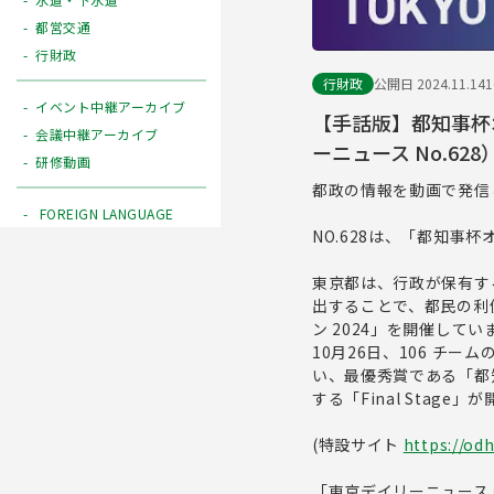
都営交通
行財政
行財政
公開日 2024.11.14
イベント中継アーカイブ
【手話版】都知事杯オ
会議中継アーカイブ
ーニュース No.628
研修動画
都政の情報を動画で発信
FOREIGN LANGUAGE
NO.628は、「都知事
東京都は、行政が保有す
出することで、都民の利
ン 2024」を開催してい
10月26日、106 チ
い、最優秀賞である「都
する「Final Stage
(特設サイト
https://od
「東京デイリーニュース