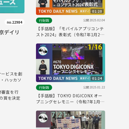
01:20
公開
2025.02.04
行財政
no.22984
【手話版】「モバイルアプリコンテ
東京デイリ
スト2024」表彰式（令和7年1月24
日 東京デイリーニュース No.675）
サービスを創
01:24
タ・ハッカソ
公開
2025.01.22
行財政
終審査を行
【手話版】TOKYO DIGICONX オー
の賞を決定
プニングセレモニー（令和7年1月
16日 東京デイリーニュース
No.670）