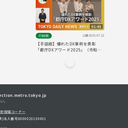
01:40
公開
2025.07.22
行財政
【手話版】優れたDX事例を表彰
「都庁DXアワード2025」（令和７
年６月30日 東京デイリーニュース
No.748）
tion.metro.tokyo.jp
さい。
方針
投稿コーナー
表)
法人番号8000020130001
erved.