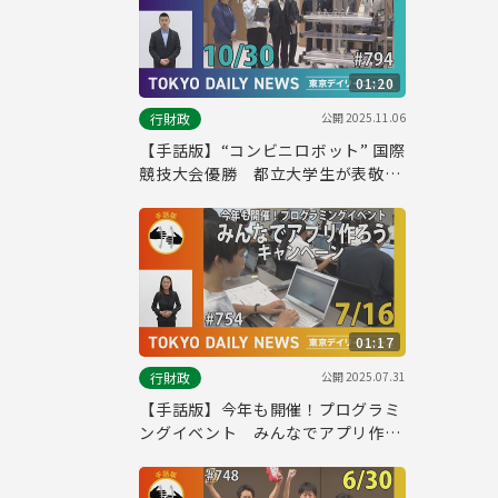
01:20
公開
2025.11.06
行財政
【手話版】“コンビニロボット” 国際
競技大会優勝 都立大学生が表敬訪
問（令和７年10月30日 東京デイリ
ーニュース No.794）
01:17
公開
2025.07.31
行財政
【手話版】今年も開催！プログラミ
ングイベント みんなでアプリ作ろ
うキャンペーン（令和７年７月16日
東京デイリーニュース No.754）