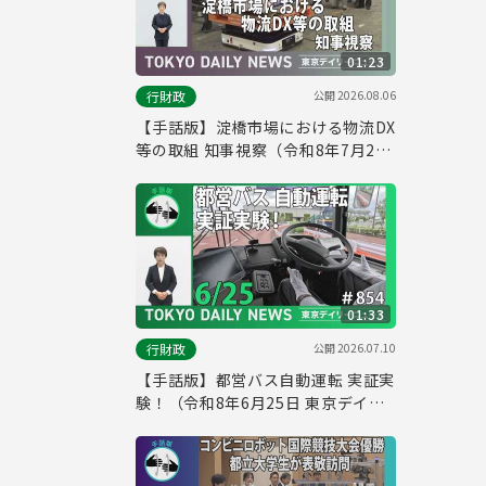
01:23
公開
2026.08.06
行財政
【手話版】淀橋市場における物流DX
等の取組 知事視察（令和8年7月21
日 東京デイリーニュース No.860）
01:33
公開
2026.07.10
行財政
【手話版】都営バス自動運転 実証実
験！（令和8年6月25日 東京デイリ
ーニュース No.854）