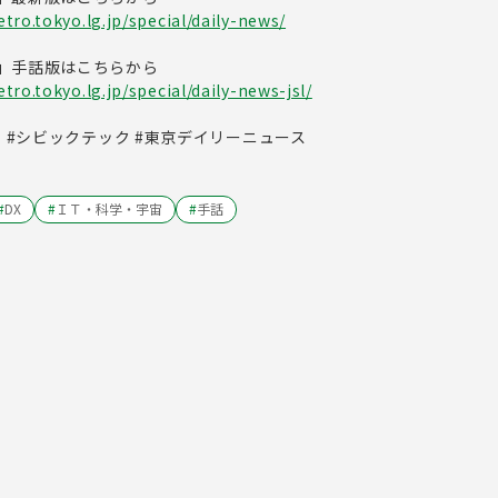
tro.tokyo.lg.jp/special/daily-news/
」手話版はこちらから
ro.tokyo.lg.jp/special/daily-news-jsl/
タ #シビックテック #東京デイリーニュース
#
DX
#
ＩＴ・科学・宇宙
#
手話