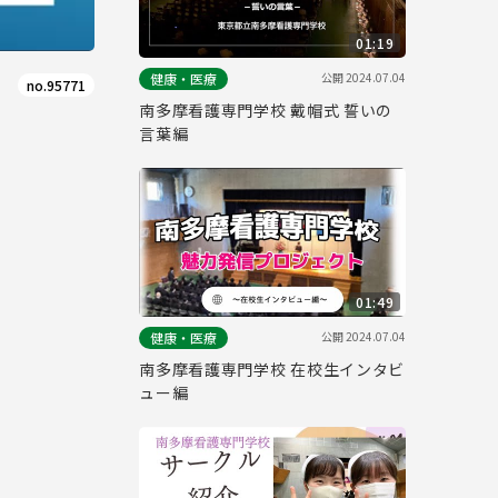
01:19
公開
2024.07.04
健康・医療
no.95771
南多摩看護専門学校 戴帽式 誓いの
言葉編
01:49
公開
2024.07.04
健康・医療
南多摩看護専門学校 在校生インタビ
ュー編