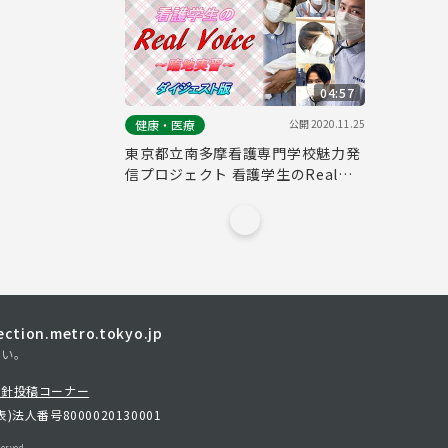
04:57
公開
2020.11.25
健康・医療
東京都立南多摩看護専門学校魅力発
信プロジェクト 看護学生のReal
Voice ～臨地実習～（ダイジェスト
版）
tion.metro.tokyo.jp
さい。
方針
投稿コーナー
表)
法人番号8000020130001
erved.