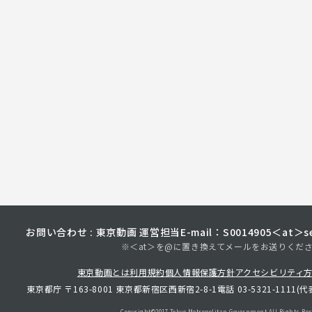
お問い合わせ : 東京動画 運営担当
E-mail：S0014905＜at＞sec
※＜at＞を@に置き換えてメールをお送りくだ
東京動画とは
利用規約
個人情報保護方針
アクセシビリティ
東京都庁 〒163-8001 東京都新宿区西新宿2-8-1
電話 03-5321-1111(代
Copyright©︎2017 Tokyo Metropolitan
Government.All Rights Res