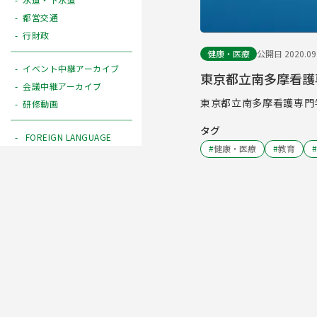
都営交通
行財政
健康・医療
公開日 2020.09
イベント中継アーカイブ
東京都立南多摩看護
会議中継アーカイブ
東京都立南多摩看護専門
研修動画
タグ
FOREIGN LANGUAGE
#
健康・医療
#
教育
#