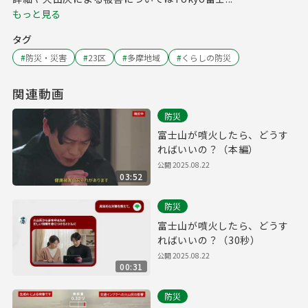
もっと見る
タグ
#
防災・災害
#
23区
#
多摩地域
#
くらしの防災
関連動画
防災
富士山が噴火したら、どうす
ればいいの？（本編）
公開
2025.08.22
03:52
防災
富士山が噴火したら、どうす
ればいいの？（30秒）
公開
2025.08.22
00:31
防災