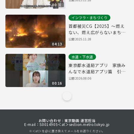
00:31
インフラ・まちづくり
首都被災CG【2025】～燃え
ない、燃え広がらないまちへ
～
公開
2025.11.28
04:13
水道・下水道
東京都水道局アプリ 家族み
んなで水道局アプリ篇 引っ
越し・防災 縦ver.（１５
公開
2026.08.06
00:16
秒）
お問い合わせ : 東京動画 運営担当
E-mail：S0014905＜at＞section.metro.tokyo.jp
※＜at＞を@に置き換えてメールをお送りください。