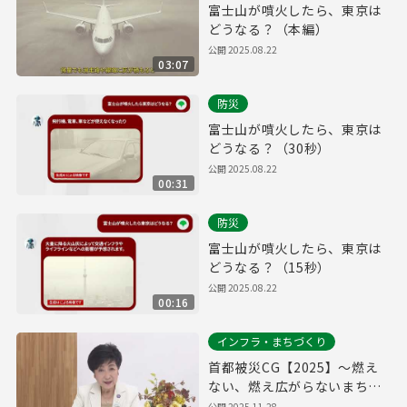
富士山が噴火したら、東京は
どうなる？（本編）
公開
2025.08.22
03:07
防災
富士山が噴火したら、東京は
どうなる？（30秒）
公開
2025.08.22
00:31
防災
富士山が噴火したら、東京は
どうなる？（15秒）
公開
2025.08.22
00:16
インフラ・まちづくり
首都被災CG【2025】～燃え
ない、燃え広がらないまちへ
～
公開
2025.11.28