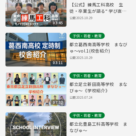
【公式】練馬工科高校 生
徒・卒業生が語る“ 学び直
し・選べる専門・つながり・
公開
2025.10.29
03:45
挑戦”
子供・若者・教育
都立葛西南高等学校 まなび
ゅ～vol.1(校舎紹介)
公開
2025.10.29
03:11
子供・若者・教育
都立足立新田高等学校 まな
びゅ～《学校紹介》
公開
2025.07.24
07:32
子供・若者・教育
都立北豊島工科高等学校 ま
なびゅ～