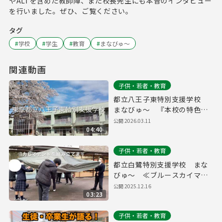
やALTを含めた教師陣、また校長先生にも本音のインタビュー
を行いました。ぜひ、ご覧ください。
タグ
#
学校
#
学生
#
教育
#
まなびゅ～
関連動画
子供・若者・教育
都立八王子東特別支援学校
まなびゅ～ 『本校の特色に
ついて』
公開
2026.03.11
04:40
子供・若者・教育
都立白鷺特別支援学校 まな
びゅ～ ≪ブルースカイマー
ケットでの取り組み≫
公開
2025.12.16
03:23
子供・若者・教育