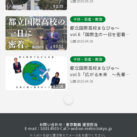
公開
2025.05.19
02:35
子供・若者・教育
都立国際高校まなびゅ～
vol.6「国際生の一日を密着リ
ポートしてみた！」
公開
2025.04.30
03:51
子供・若者・教育
都立国際高校まなびゅ～
vol.5「広がる未来 〜先輩に
聞く留学のリアル〜」
公開
2025.04.30
05:16
お問い合わせ : 東京動画 運営担当
E-mail：S0014905＜at＞section.metro.tokyo.jp
※＜at＞を@に置き換えてメールをお送りください。