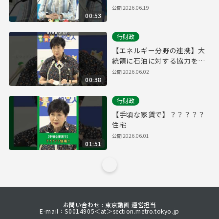
公開
2026.06.19
00:53
行財政
【エネルギー分野の連携】大
統領に石油に対する協力を依
頼
公開
2026.06.02
00:38
行財政
【手頃な家賃で】？？？？？
住宅
公開
2026.06.01
01:51
お問い合わせ : 東京動画 運営担当
E-mail：S0014905＜at＞section.metro.tokyo.jp