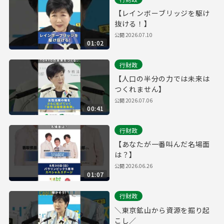
【レインボーブリッジを駆け
抜ける！】
公開
2026.07.10
01:02
行財政
【人口の半分の力では未来は
つくれません】
公開
2026.07.06
00:41
行財政
【あなたが一番叫んだ名場面
は？】
公開
2026.06.26
01:07
行財政
＼東京鉱山から資源を掘り起
こし／