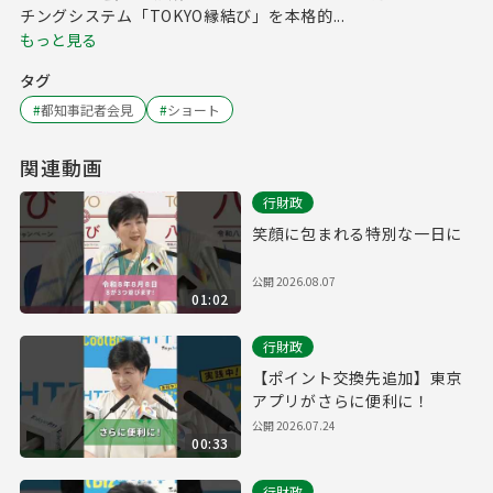
チングシステム「TOKYO縁結び」を本格的...
もっと見る
タグ
#
都知事記者会見
#
ショート
関連動画
行財政
笑顔に包まれる特別な一日に
公開
2026.08.07
01:02
行財政
【ポイント交換先追加】東京
アプリがさらに便利に！
公開
2026.07.24
00:33
行財政