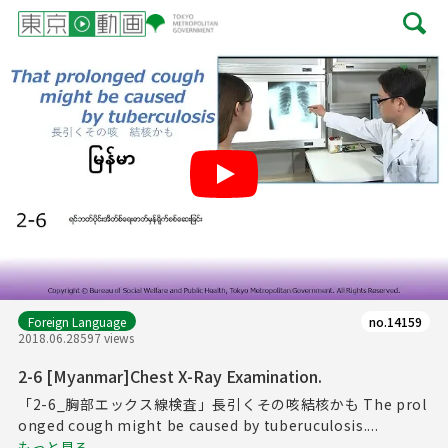
Play
Foreign Language
no.14159
2018.06.28
597 views
2-6 [Myanmar]Chest X-Ray Examination.
「2-6_胸部エックス線検査」長引くその咳結核かも The prol
onged cough might be caused by tuberuculosis....
もっと見る