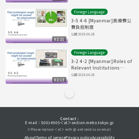
Foreign Language
3-5 4-6 [Myanmar]医療費公
費負担制度
公開
2018.06.28
02:21
Foreign Language
3-2 4-2 [Myanmar]Roles of
Relevant Institutions
Regarding Tuberculosis.
公開
2018.06.28
02:13
Contact :
E-mail：S0014905＜at＞section.metro.tokyo.jp
※Please replace ＜at＞ with @ and send us an email.
About
Terms of service
Privacy policy
Accessibility