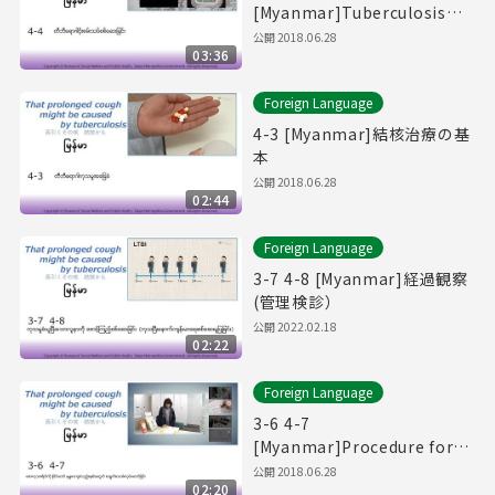
[Myanmar]Tuberculosis
Germ Examination.
公開
2018.06.28
03:36
Foreign Language
4-3 [Myanmar]結核治療の基
本
公開
2018.06.28
02:44
Foreign Language
3-7 4-8 [Myanmar]経過観察
(管理検診）
公開
2022.02.18
02:22
Foreign Language
3-6 4-7
[Myanmar]Procedure for
the Medical Expenses
公開
2018.06.28
02:20
Public Funding Policy.