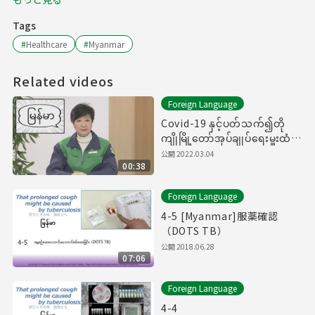
Tags
#
Healthcare
#
Myanmar
Related videos
Foreign Language
Covid-19 နှင့်ပတ်သက်၍တို
ကျိုမြို့တော်အုပ်ချုပ်ရေးမှူးထံမှ
အမှာစကား（新型コロナウイル
公開
2022.03.04
00:38
スに関する知事メッセージ
（ミャンマー語編））
Foreign Language
4-5 [Myanmar]服薬確認
（DOTS TB）
公開
2018.06.28
07:06
Foreign Language
4-4