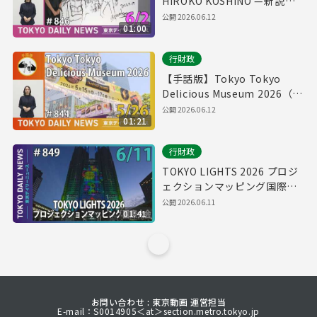
HIROKO KOSHINO —新説／
真説 コシノヒロコ—』展 開会
公開
2026.06.12
01:00
セレモニー（令和8年6月2日
東京デイリーニュース
行財政
No.846）
【手話版】Tokyo Tokyo
Delicious Museum 2026（令
和8年5月26日 東京デイリーニ
公開
2026.06.12
01:21
ュース No.844）
行財政
TOKYO LIGHTS 2026 プロジ
ェクションマッピング国際大
会（令和8年6月11日 東京デイ
公開
2026.06.11
01:41
リーニュース No.849）
お問い合わせ : 東京動画 運営担当
E-mail：S0014905＜at＞section.metro.tokyo.jp