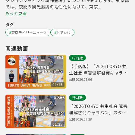
クションマッピング新作登場」についてお伝えします。東京都
では、夜間の観光振興の活性化に向けて、東京...
もっと見る
タグ
#
東京デイリーニュース
#
おでかけ
関連動画
行財政
【手話版】「2026TOKYO 共
生社会 障害理解啓発キャラバ
ン」スタート！（令和8年7月
公開
2026.08.06
01:25
28日 東京デイリーニュース
No.863）
行財政
「2026TOKYO 共生社会 障害
理解啓発キャラバン」スター
ト！（令和8年7月28日 東京デ
公開
2026.07.28
01:25
イリーニュース No.863）