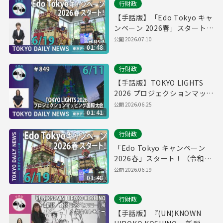
行財政
【手話版】「Edo Tokyo キャ
ンペーン 2026春」スタート！
（令和8年6月17日 東京デイリ
公開
2026.07.10
01:48
ーニュース No.852）
行財政
【手話版】TOKYO LIGHTS
2026 プロジェクションマッピ
ング国際大会（令和8年6月11
公開
2026.06.25
01:41
日 東京デイリーニュース
No.849）
行財政
「Edo Tokyo キャンペーン
2026春」スタート！（令和8
年6月17日 東京デイリーニュ
公開
2026.06.19
01:48
ース No.852）
行財政
【手話版】『(UN)KNOWN