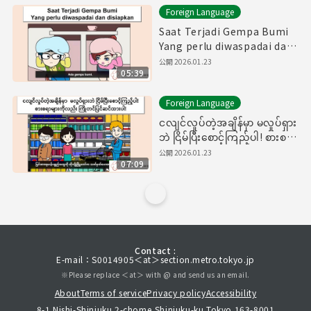
Foreign Language
Saat Terjadi Gempa Bumi
Yang perlu diwaspadai dan
disiapkan
公開
2026.01.23
05:39
Foreign Language
ငလျင်လှုပ်တဲ့အချိန်မှာ မလှုပ်ရှား
ဘဲ ငြိမ်ပြီးစောင့်ကြည့်ပါ! စားစရာ
များကိုလည်း ကြိုတင်ပြင်ဆင်
公開
2026.01.23
07:09
ထားပါ!
Contact :
E-mail：S0014905＜at＞section.metro.tokyo.jp
※Please replace ＜at＞ with @ and send us an email.
About
Terms of service
Privacy policy
Accessibility
8-1 Nishi-Shinjuku 2-chome,Shinjuku-ku,Tokyo 163-8001