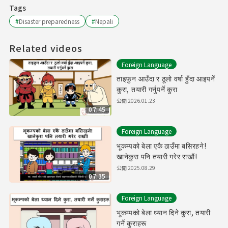
Tags
#
Disaster preparedness
#
Nepali
Related videos
Foreign Language
ताइफुन आउँदा र ठूलो वर्षा हुँदा आइपर्ने
कुरा, तयारी गर्नुपर्ने कुरा
公開
2026.01.23
07:45
Foreign Language
भूकम्पको बेला एकै ठाउँमा बसिरहने!
खानेकुरा पनि तयारी गरेर राखौं!
公開
2025.08.29
07:35
Foreign Language
भूकम्पको बेला ध्यान दिने कुरा, तयारी
गर्ने कुराहरू