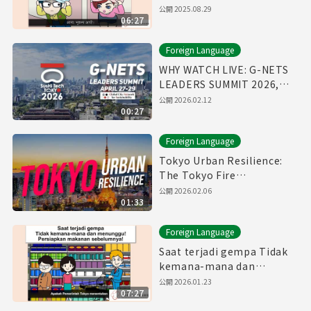
公開
2025.08.29
06:27
Foreign Language
WHY WATCH LIVE: G-NETS
LEADERS SUMMIT 2026,
April 27-29
公開
2026.02.12
00:27
Foreign Language
Tokyo Urban Resilience:
The Tokyo Fire
Department Annual Fire
公開
2026.02.06
01:33
Review 2026
Foreign Language
Saat terjadi gempa Tidak
kemana-mana dan
menunggu! Persiapkan
公開
2026.01.23
07:27
makanan sebelumnya!