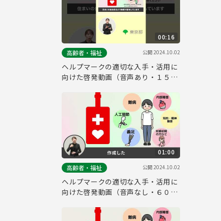
00:16
公開
2024.10.02
高齢者・福祉
ヘルプマークの適切な入手・活用に
向けた啓発動画（音声あり・１５
秒・縦Ver.）
01:00
公開
2024.10.02
高齢者・福祉
ヘルプマークの適切な入手・活用に
向けた啓発動画（音声なし・６０
秒・横Ver ）