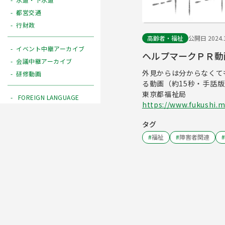
都営交通
行財政
高齢者・福祉
公開日 2024.1
イベント中継アーカイブ
ヘルプマークＰＲ動
会議中継アーカイブ
外見からは分からなくて
研修動画
る動画（約15秒・手話
東京都福祉局
FOREIGN LANGUAGE
https://www.fukushi.m
タグ
#
福祉
#
障害者関連
#