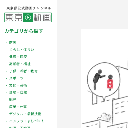
東京都公式動画チャンネル
カテゴリから探す
防災
くらし・住まい
健康・医療
高齢者・福祉
子供・若者・教育
スポーツ
文化・芸術
Play
環境・自然
観光
産業・仕事
デジタル・最新技術
インフラ・まちづくり
水道・下水道