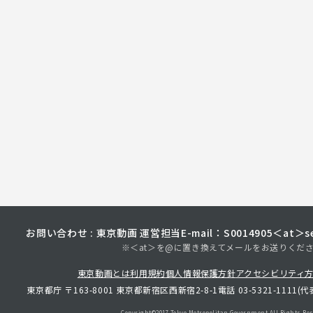
お問い合わせ : 東京動画 運営担当
E-mail：S0014905＜at＞sec
※＜at＞を@に置き換えてメールをお送りくだ
東京動画とは
利用規約
個人情報保護方針
アクセシビリティ
東京都庁 〒163-8001 東京都新宿区西新宿2-8-1
電話 03-5321-1111(代
Copyright©︎2017 Tokyo Metropolitan
Government.All Rights Res