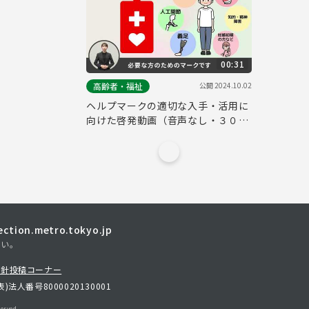
00:31
公開
2024.10.02
高齢者・福祉
ヘルプマークの適切な入手・活用に
向けた啓発動画（音声なし・３０
秒・横Ver.）
tion.metro.tokyo.jp
さい。
方針
投稿コーナー
表)
法人番号8000020130001
erved.