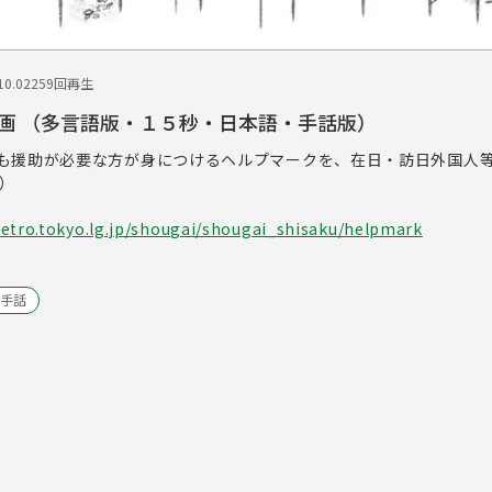
0.02
259回再生
画 （多言語版・１５秒・日本語・手話版）
も援助が必要な方が身につけるヘルプマークを、在日・訪日外国人
版）
etro.tokyo.lg.jp/shougai/shougai_shisaku/helpmark
手話