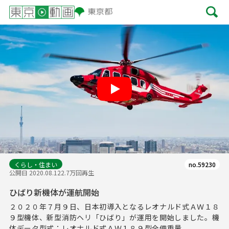
Play
くらし・住まい
no.59230
公開日 2020.08.12
2.7万回再生
ひばり新機体が運航開始
２０２０年７月９日、日本初導入となるレオナルド式ＡＷ１８
９型機体、新型消防ヘリ「ひばり」が運用を開始しました。機
体データ型式：レオナルド式ＡＷ１８９型全備重量...