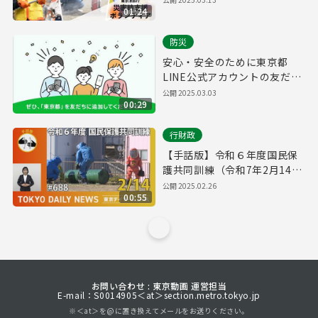
01:24
防災
安心・安全のために東京都
LINE公式アカウントの友だち
追加をお願いします！
公開
2025.03.03
00:29
行財政
【手話版】令和６年度国民保
護共同訓練（令和7年2月14日
東京デイリーニュース
公開
2025.02.26
00:55
No.688）
お問い合わせ : 東京動画 運営担当
E-mail：S0014905＜at＞section.metro.tokyo.jp
※＜at＞を@に置き換えてメールをお送りください。