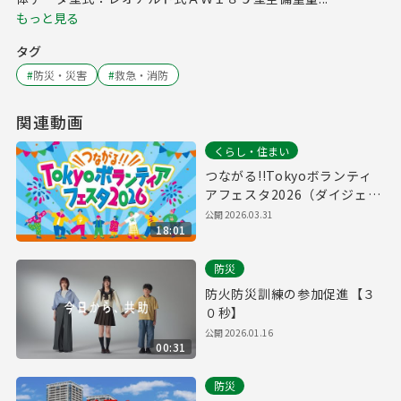
もっと見る
タグ
#
防災・災害
#
救急・消防
関連動画
くらし・住まい
つながる!!Tokyoボランティ
アフェスタ2026（ダイジェス
ト版）
公開
2026.03.31
18:01
防災
防火防災訓練の参加促進【３
０秒】
公開
2026.01.16
00:31
防災