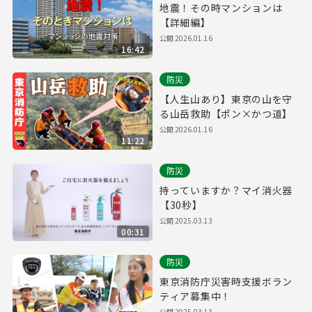
地震！その時マンションは
【詳細編】
公開
2026.01.16
16:42
防災
【人生山あり】東京の山を守
る山岳救助【ポン×かつ道】
公開
2026.01.16
11:22
防災
持っていますか？マイ消火器
【30秒】
公開
2025.03.13
00:31
防災
東京消防庁災害時支援ボラン
ティア募集中！
公開
2025.03.13