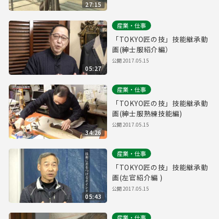
27:15
産業・仕事
「TOKYO匠の技」技能継承動
画(紳士服紹介編）
公開
2017.05.15
05:27
産業・仕事
「TOKYO匠の技」技能継承動
画(紳士服熟練技能編)
公開
2017.05.15
34:26
産業・仕事
「TOKYO匠の技」技能継承動
画(左官紹介編 )
公開
2017.05.15
05:43
産業・仕事