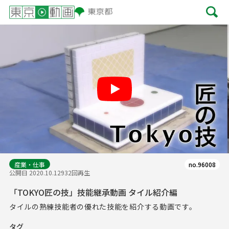
Play
産業・仕事
no.96008
公開日 2020.10.12
932回再生
「TOKYO匠の技」技能継承動画 タイル紹介編
タイルの熟練技能者の優れた技能を紹介する動画です。
タグ