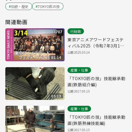
#
伝統・歴史
#
TOKYO匠の技
関連動画
行財政
東京アニメアワードフェステ
ィバル2025（令和7年3月14
日 東京デイリーニュース
公開
2025.03.14
01:14
No.707）
産業・仕事
「TOKYO匠の技」技能継承動
画(鉄筋紹介編)
公開
2017.05.15
05:13
産業・仕事
「TOKYO匠の技」技能継承動
画(鉄筋熟練技能編)
公開
2017.05.15