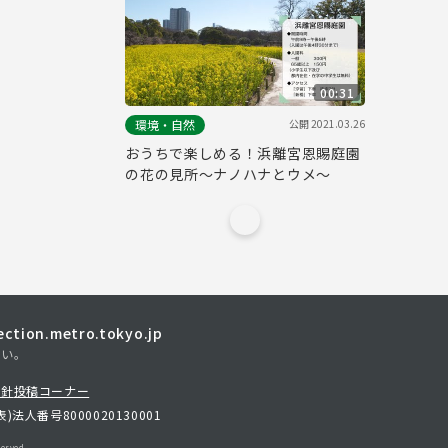
00:31
公開
2021.03.26
環境・自然
おうちで楽しめる！浜離宮恩賜庭園
の花の見所～ナノハナとウメ～
tion.metro.tokyo.jp
さい。
方針
投稿コーナー
表)
法人番号8000020130001
erved.