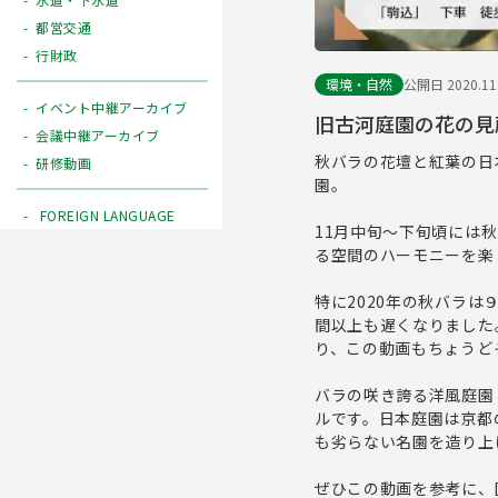
都営交通
行財政
環境・自然
公開日 2020.11
イベント中継アーカイブ
旧古河庭園の花の見
会議中継アーカイブ
秋バラの花壇と紅葉の日
研修動画
園。
FOREIGN LANGUAGE
11月中旬～下旬頃には
る空間のハーモニーを楽
特に2020年の秋バラ
間以上も遅くなりました
り、この動画もちょうど
バラの咲き誇る洋風庭園
ルです。日本庭園は京都
も劣らない名園を造り上
ぜひこの動画を参考に、