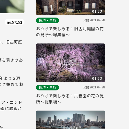
01:33
公開
2021.04.28
環境・自然
no.57152
おうちで楽しめる！旧古河庭園の花
の見所～総集編～
う、旧古河庭
落ち着きのあ
例年より２週
01:33
づき始めてお
公開
2021.04.28
環境・自然
おうちで楽しめる！六義園の花の見
所～総集編～
イア・コンド
庭園に勝ると
い。