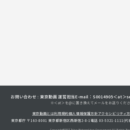
お問い合わせ : 東京動画 運営担当
E-mail：S0014905＜at＞sec
※＜at＞を@に置き換えてメールをお送りくだ
東京動画とは
利用規約
個人情報保護方針
アクセシビリティ
東京都庁 〒163-8001 東京都新宿区西新宿2-8-1
電話 03-5321-1111(代
Copyright©︎2017 Tokyo Metropolitan
Government.All Rights Res