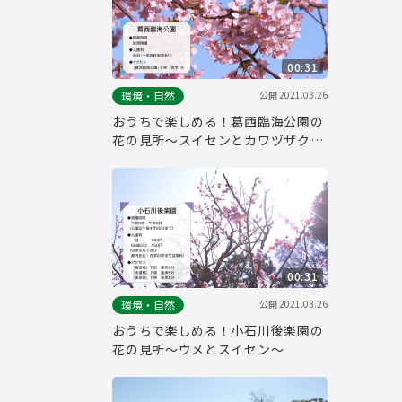
00:31
公開
2021.03.26
環境・自然
おうちで楽しめる！葛西臨海公園の
花の見所～スイセンとカワヅザクラ
～
00:31
公開
2021.03.26
環境・自然
おうちで楽しめる！小石川後楽園の
花の見所～ウメとスイセン～