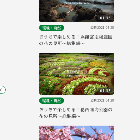
01:33
公開
2021.04.28
環境・自然
おうちで楽しめる！浜離宮恩賜庭園
の花の見所～総集編～
ズ
01:33
公開
2021.04.28
環境・自然
おうちで楽しめる！葛西臨海公園の
花の見所～総集編～