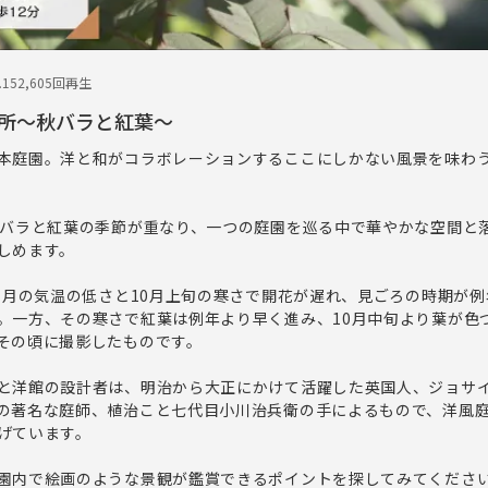
.15
2,605回再生
所～秋バラと紅葉～
本庭園。洋と和がコラボレーションするここにしかない風景を味わ
秋バラと紅葉の季節が重なり、一つの庭園を巡る中で華やかな空間と
しめます。
は９月の気温の低さと10月上旬の寒さで開花が遅れ、見ごろの時期が
。一方、その寒さで紅葉は例年より早く進み、10月中旬より葉が色
その頃に撮影したものです。
と洋館の設計者は、明治から大正にかけて活躍した英国人、ジョサ
の著名な庭師、植治こと七代目小川治兵衛の手によるもので、洋風
げています。
園内で絵画のような景観が鑑賞できるポイントを探してみてくださ