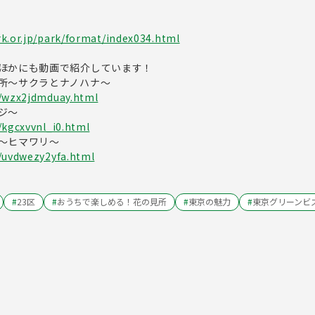
k.or.jp/park/format/index034.html
ほかにも動画で紹介しています！
所～サクラとナノハナ～
p/wzx2jdmduay.html
ジ～
/kgcxvvnl_i0.html
～ヒマワリ～
p/uvdwezy2yfa.html
#
23区
#
おうちで楽しめる！花の見所
#
東京の魅力
#
東京グリーンビ