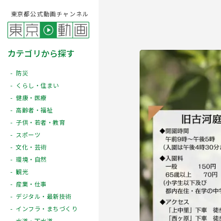
東京都公式動画チャンネル
カテゴリから探す
防災
くらし・住まい
健康・医療
高齢者・福祉
子供・若者・教育
スポーツ
文化・芸術
Play
環境・自然
観光
産業・仕事
デジタル・最新技術
インフラ・まちづくり
水道・下水道