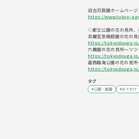
旧古河庭園ホームページ
https://www.tokyo-par
◇都立公園の花の見所、
浜離宮恩賜庭園の花の見
https://tokyodouga.j
六義園の花の見所～ツツ
https://tokyodouga.jp
葛西臨海公園の花の見所
https://tokyodouga.j
タグ
#
公園・庭園
#
おでかけ