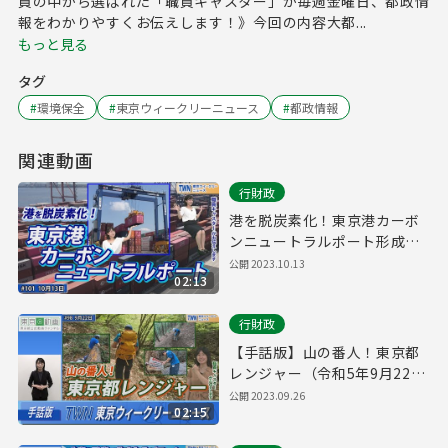
員の中から選ばれた「職員キャスター」が毎週金曜日、都政情
報をわかりやすくお伝えします！》今回の内容大都...
もっと見る
タグ
#
環境保全
#
東京ウィークリーニュース
#
都政情報
関連動画
行財政
港を脱炭素化！東京港カーボ
ンニュートラルポート形成計
画（令和5年10月13日 東京ウ
公開
2023.10.13
02:13
ィークリーニュース No.101）
行財政
【手話版】山の番人！東京都
レンジャー（令和5年9月22日
東京ウィークリーニュース
公開
2023.09.26
02:15
No.98）