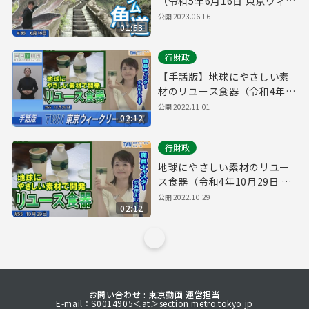
（令和5年6月16日 東京ウィー
クリーニュース No.85）
公開
2023.06.16
01:53
行財政
【手話版】地球にやさしい素
材のリユース食器（令和4年
10月29日 東京ウィークリーニ
公開
2022.11.01
02:12
ュース No.55）
行財政
地球にやさしい素材のリユー
ス食器（令和4年10月29日 東
京ウィークリーニュース
公開
2022.10.29
02:12
No.55）
お問い合わせ : 東京動画 運営担当
E-mail：S0014905＜at＞section.metro.tokyo.jp