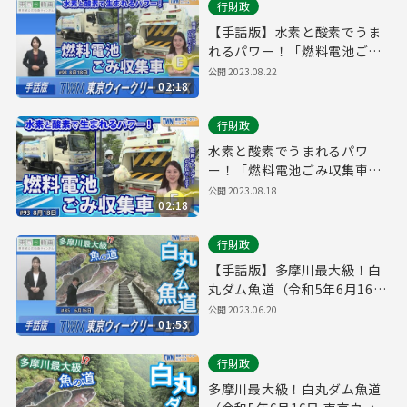
行財政
【手話版】水素と酸素でうま
れるパワー！「燃料電池ごみ
収集車」（令和5年8月18日 東
公開
2023.08.22
02:18
京ウィークリーニュース
No.93）
行財政
水素と酸素でうまれるパワ
ー！「燃料電池ごみ収集車」
（令和5年8月18日 東京ウィー
公開
2023.08.18
02:18
クリーニュース No.93）
行財政
【手話版】多摩川最大級！白
丸ダム魚道（令和5年6月16日
東京ウィークリーニュース
公開
2023.06.20
01:53
No.85）
行財政
多摩川最大級！白丸ダム魚道