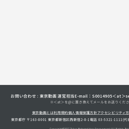
お問い合わせ : 東京動画 運営担当
E-mail：S0014905＜at＞sec
※＜at＞を@に置き換えてメールをお送りくだ
東京動画とは
利用規約
個人情報保護方針
アクセシビリティ
東京都庁 〒163-8001 東京都新宿区西新宿2-8-1
電話 03-5321-1111(代
Copyright©︎2017 Tokyo Metropolitan
Government.All Rights Res