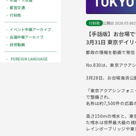
都営交通
行財政
行財政
公開日 2026.05.08
イベント中継アーカイブ
【手話版】お台場で
会議中継アーカイブ
3月31日 東京デイリ
研修動画
都政の情報を動画で発信
FOREIGN LANGUAGE
No.830は、東京アク
3月28日、お台場海浜
「東京アクアシンフォニ
で整備され、
名称は約7,500件の応
高さ150mの噴水と、
た噴水は世界最大級の規
レインボーブリッジや東