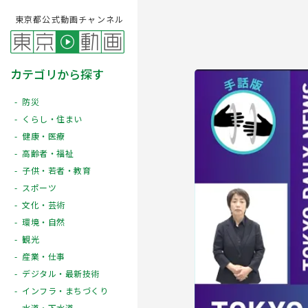
東京都公式動画チャンネル
カテゴリから探す
防災
くらし・住まい
健康・医療
高齢者・福祉
子供・若者・教育
スポーツ
文化・芸術
Play
環境・自然
観光
産業・仕事
デジタル・最新技術
インフラ・まちづくり
水道・下水道