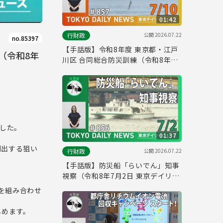
01:42
公開
2026.07.22
行財政
no.85397
【手話版】令和8年度 東京都・江戸
（令和8年
川区 合同総合防災訓練（令和8年7
月9日 東京デイリーニュース
No.857）
ました。
01:37
創出する狙い
公開
2026.07.22
行財政
【手話版】防災船「らいでん」知事
視察（令和8年7月2日 東京デイリー
ニュース No.856）
水を組み合わせ
しめます。