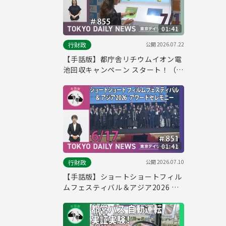
01:41
公開
2026.07.22
行財政
【手話版】都庁舎リチウムイオン電
池回収キャンペーン スタート！（令
和8年7月1日 東京デイリーニュース
No.855）
01:41
公開
2026.07.10
行財政
【手話版】ショートショートフィル
ムフェスティバル＆アジア2026 ア
ワードセレモニー（令和8年6月17
日 東京デイリーニュース No.851）