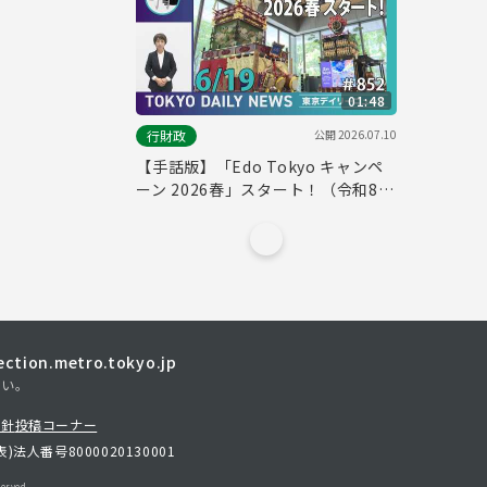
01:48
公開
2026.07.10
行財政
【手話版】「Edo Tokyo キャンペ
ーン 2026春」スタート！（令和8年
6月17日 東京デイリーニュース
No.852）
tion.metro.tokyo.jp
さい。
方針
投稿コーナー
表)
法人番号8000020130001
erved.