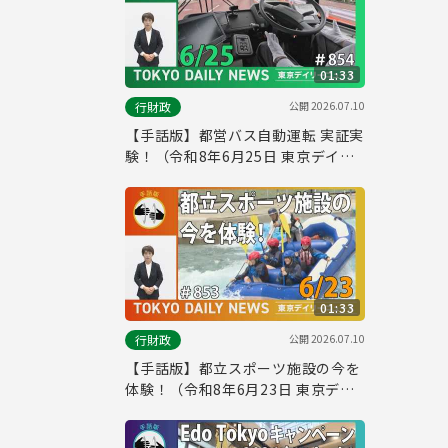
01:33
公開
2026.07.10
行財政
【手話版】都営バス自動運転 実証実
験！（令和8年6月25日 東京デイリ
ーニュース No.854）
01:33
公開
2026.07.10
行財政
【手話版】都立スポーツ施設の今を
体験！（令和8年6月23日 東京デイ
リーニュース No.853）