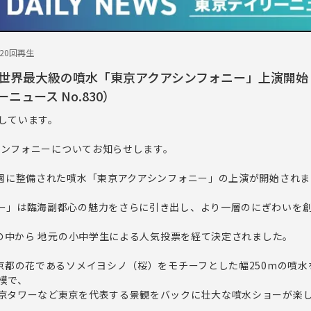
220回再生
世界最大級の噴水「東京アクアシンフォニー」上演開始
ーニュース No.830）
しています。
アシンフォニーについてお知らせします。
公園に整備された噴水「東京アクアシンフォニー」の上演が開始され
ー」は臨海副都心の魅力をさらに引き出し、より一層のにぎわいを
募の中から 地元の小中学生による人気投票を経て決定されました。
東京都の花であるソメイヨシノ（桜）をモチーフとした幅250mの噴
模で、
京タワーなど東京を代表する景観をバックに壮大な噴水ショーが楽