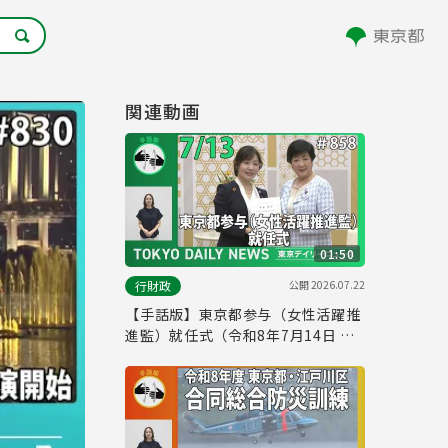
関連動画
01:50
公開
2026.07.22
行財政
【手話版】東京都参与（女性活躍推
進監）就任式（令和8年7月14日 東
京デイリーニュース No.858）