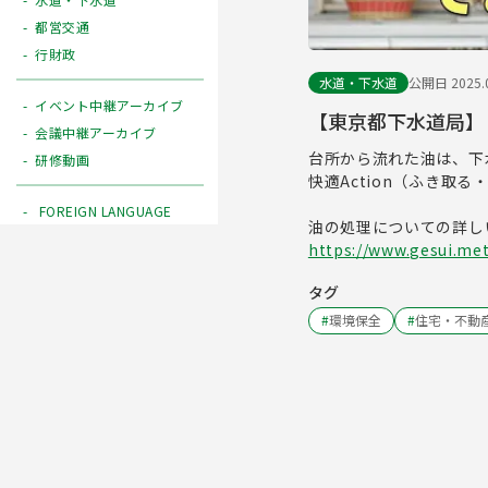
都営交通
行財政
水道・下水道
公開日 2025.0
イベント中継アーカイブ
【東京都下水道局】「
会議中継アーカイブ
台所から流れた油は、下
研修動画
快適Action（ふき
FOREIGN LANGUAGE
油の処理についての詳
https://www.gesui.metr
タグ
#
環境保全
#
住宅・不動