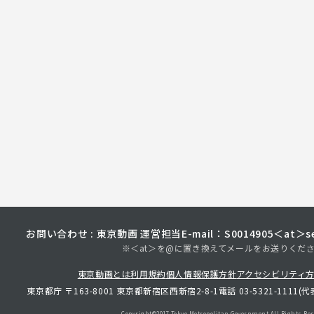
お問い合わせ : 東京動画 運営担当
E-mail：S0014905＜at＞sec
※＜at＞を@に置き換えてメールをお送りくだ
東京動画とは
利用規約
個人情報保護方針
アクセシビリティ
東京都庁 〒163-8001 東京都新宿区西新宿2-8-1
電話 03-5321-1111(代
Copyright©︎2017 Tokyo Metropolitan
Government.All Rights Res