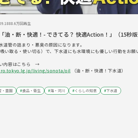
9.18
88.6万回再生
油・断・快適！- できてる？ 快適Action！」（15秒
水道管の詰まり・悪臭の原因になります。
取る・吸い取る・使い切る）で、下水道にも水環境にも優しい行動をお願
しい内容はこちら →
o.tokyo.lg.jp/living/sonota/oil
（油・断・快適！下水道）
産・霊園
#
食品・衛生
#
海・河川
#
くらしの知恵
#
下水道