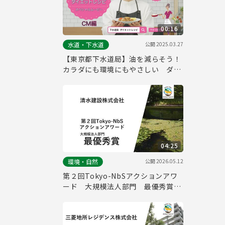
00:16
公開
2025.03.27
水道・下水道
【東京都下水道局】油を減らそう！
カラダにも環境にもやさしい ダイ
エットレシピ（15秒版）
04:25
公開
2026.05.12
環境・自然
第２回Tokyo-NbSアクションアワ
ード 大規模法人部門 最優秀賞取
組紹介（清水建設株式会社）