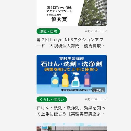
04:29
公開
2026.05.12
環境・自然
第２回Tokyo-NbSアクションアワ
ード 大規模法人部門 優秀賞取組
紹介（三菱地所レジデンス株式会
社）
02:02
公開
2026.03.17
くらし・住まい
石けん・洗剤・洗浄剤、効果を知っ
て上手に使おう【実験実習講座よ
り】