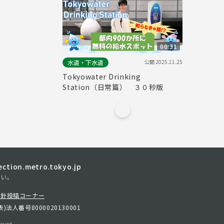
00:31
公開
2025.11.25
水道・下水道
Tokyowater Drinking
Station（日常篇） ３０秒版
tion.metro.tokyo.jp
さい。
方針
投稿コーナー
表)
法人番号8000020130001
erved.