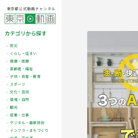
東京都公式動画チャンネル
カテゴリから探す
防災
くらし・住まい
健康・医療
高齢者・福祉
子供・若者・教育
スポーツ
文化・芸術
Play
環境・自然
観光
産業・仕事
デジタル・最新技術
インフラ・まちづくり
水道・下水道