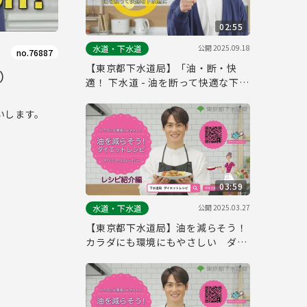
02:55
公開
2025.09.18
水道・下水道
no.76887
【東京都下水道局】「油・断・快
版）
適！ 下水道 - 油を断って快適な下水
道に」（フル版）
いします。
03:59
公開
2025.03.27
水道・下水道
【東京都下水道局】油を減らそう！
カラダにも環境にもやさしい ダイ
エットレシピ（フル版）