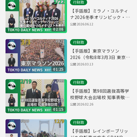
行財政
【手話版】ミラノ・コルティ
ナ2026冬季オリンピック・パ
ラリンピック 東京都ゆかりの
公開
2026.06.12
02:08
メダリストを表彰（令和8年5
月22日 東京デイリーニュース
行財政
No.843）
【手話版】東京マラソン
2026（令和8年3月3日 東京デ
イリーニュース No.825）
公開
2026.03.13
01:25
行財政
【手話版】第98回選抜高等学
校野球大会出場校 知事表敬訪
問 （令和8年2月19日 東京デ
公開
2026.02.26
01:15
イリーニュース No.823）
行財政
【手話版】レインボーブリッ