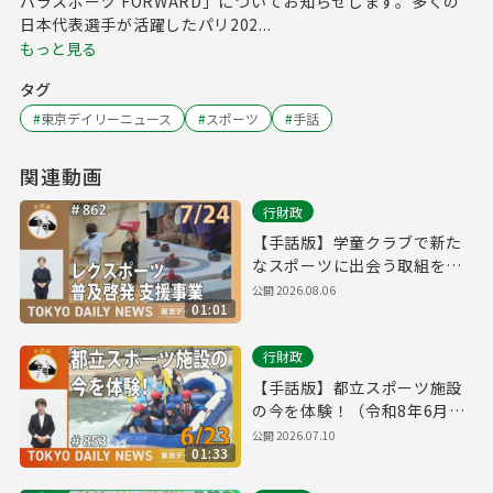
パラスポーツ FORWARD」についてお知らせします。多くの
日本代表選手が活躍したパリ202...
もっと見る
タグ
#
東京デイリーニュース
#
スポーツ
#
手話
関連動画
行財政
【手話版】学童クラブで新た
なスポーツに出会う取組を開
始！（令和8年7月24日 東京デ
公開
2026.08.06
01:01
イリーニュース No.862）
行財政
【手話版】都立スポーツ施設
の今を体験！（令和8年6月23
日 東京デイリーニュース
公開
2026.07.10
01:33
No.853）