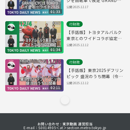
ジを自転車で疾走 GRAND
CYCLE TOKYO レインボーラ
公開
2025.12.17
01:33
イド2025（令和7年12月9日
東京デイリーニュース
行財政
No.809）
【手話版】トヨタアルバルク
東京とのワイドコラボ協定締
結（令和7年12月4日 東京デイ
公開
2025.12.12
01:34
リーニュース No.807）
行財政
【手話版】東京2025デフリン
ピック 盛況のうち閉幕（令和
７年11月28日 東京デイリーニ
公開
2025.12.12
02:11
ュース No.804）
お問い合わせ : 東京動画 運営担当
E-mail：S0014905＜at＞section.metro.tokyo.jp