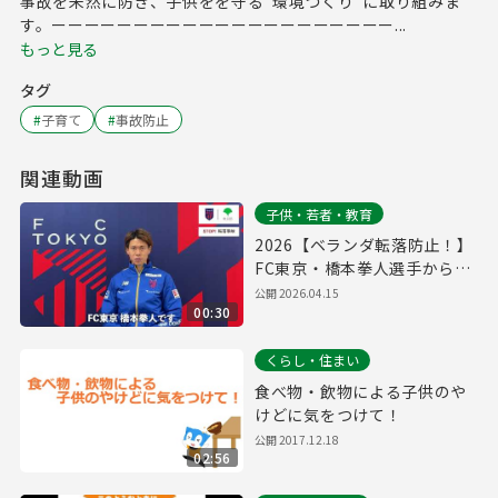
事故を未然に防ぎ、子供をを守る“環境づくり”に取り組みま
す。ーーーーーーーーーーーーーーーーーーーーー...
もっと見る
タグ
#
子育て
#
事故防止
関連動画
子供・若者・教育
2026【ベランダ転落防止！】
FC東京・橋本拳人選手からの
メッセージ
公開
2026.04.15
00:30
くらし・住まい
食べ物・飲物による子供のや
けどに気をつけて！
公開
2017.12.18
02:56