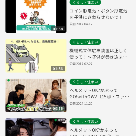
くらし・住まい
コイン形電池・ボタン形電池
を子供にさわらせないで！
公開
2017.04.17
01:54
くらし・住まい
機械式立体駐車装置は正しく
使って！～子供が巻き込まれ
る重大な事故が発生していま
公開
2017.02.27
01:36
す～
くらし・住まい
ヘルメットOK?かぶって
GO!withOWV（15秒・ファミ
リー編）自転車ヘルメット着
公開
2024.11.20
00:16
用促進動画#９
くらし・住まい
ヘルメットOK?かぶって