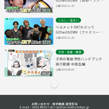
GO!withOWV（30秒・ファミ
リー編）自転車ヘルメット着
公開
2024.11.20
00:31
用促進動画#６
くらし・住まい
ヘルメットOK?かぶって
GO!withOWV（ファミリー
編）自転車ヘルメット着用促
公開
2024.11.20
07:04
進動画#３
子供・若者・教育
子供の事故予防ハンドブック
紹介動画 中高生編
公開
2024.08.09
00:16
お問い合わせ : 東京動画 運営担当
E-mail：S0014905＜at＞section.metro.tokyo.jp