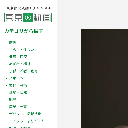
東京都公式動画チャンネル
カテゴリから探す
防災
くらし・住まい
健康・医療
高齢者・福祉
子供・若者・教育
スポーツ
文化・芸術
Play
環境・自然
観光
産業・仕事
デジタル・最新技術
インフラ・まちづくり
水道・下水道