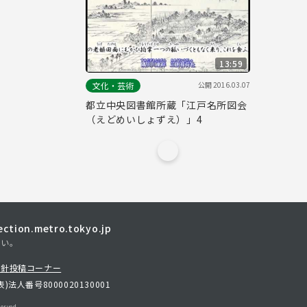
13:59
公開
2016.03.07
文化・芸術
都立中央図書館所蔵「江戸名所図会
（えどめいしょずえ）」4
tion.metro.tokyo.jp
さい。
方針
投稿コーナー
表)
法人番号8000020130001
erved.