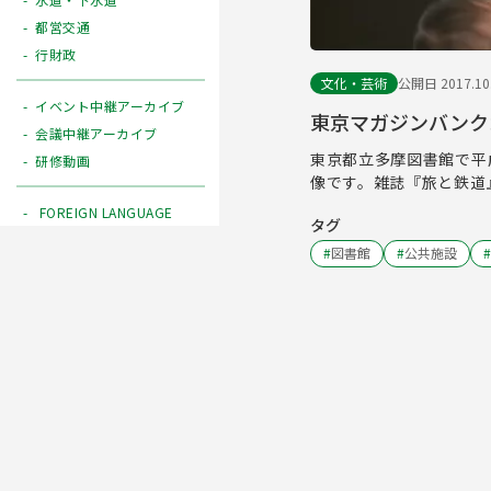
都営交通
行財政
文化・芸術
公開日 2017.10
イベント中継アーカイブ
東京マガジンバンク
会議中継アーカイブ
東京都立多摩図書館で平
研修動画
像です。雑誌『旅と鉄道
FOREIGN LANGUAGE
タグ
#
図書館
#
公共施設
#