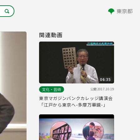
関連動画
06:35
公開
2017.10.19
文化・芸術
東京マガジンバンクカレッジ講演会
「江戸から東京へ-多摩万華鏡-」