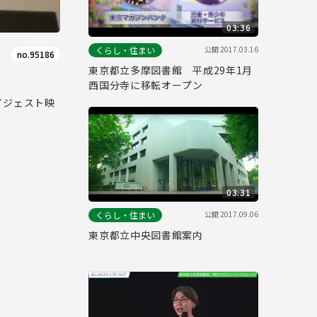
03:36
公開
2017.03.16
くらし・住まい
no.95186
東京都立多摩図書館 平成29年1月
西国分寺に移転オープン
イジェスト映
03:31
公開
2017.09.06
くらし・住まい
東京都立中央図書館案内