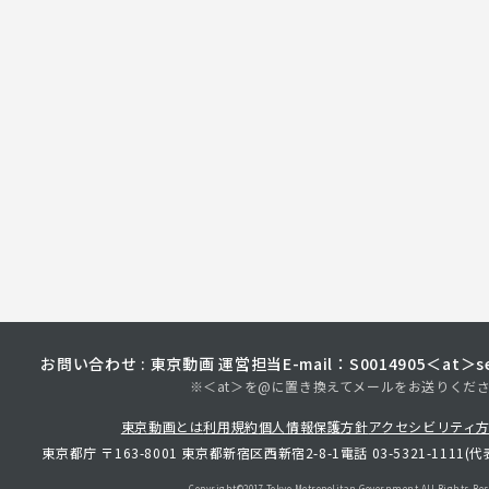
お問い合わせ : 東京動画 運営担当
E-mail：S0014905＜at＞sec
※＜at＞を@に置き換えてメールをお送りくだ
東京動画とは
利用規約
個人情報保護方針
アクセシビリティ
東京都庁 〒163-8001 東京都新宿区西新宿2-8-1
電話 03-5321-1111(代
Copyright©︎2017 Tokyo Metropolitan
Government.All Rights Res