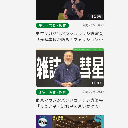
12:56
公開
2024.10.23
子供・若者・教育
東京マガジンバンクカレッジ講演会
「元編集長が語る！ファッション誌
の企画と社会とのつながり―雑誌は
時代を映す鏡―」ダイジェスト版
16:43
公開
2025.09.17
子供・若者・教育
東京マガジンバンクカレッジ講演会
「ほうき星・流れ星を追いかけて」
（ダイジェスト版）