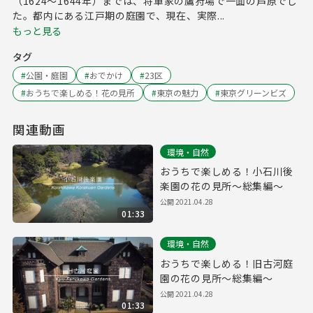
（1624～1644年）までは、将軍家の鷹狩場で一面の芦原でし
た。都内にある江戸期の庭園で、現在、実際...
もっと見る
タグ
#
公園・庭園
#
おでかけ
#
23区
#
おうちで楽しめる！花の見所
#
東京の魅力
#
東京グリーンビズ
関連動画
環境・自然
おうちで楽しめる！小石川後
楽園の花の見所～総集編～
公開
2021.04.28
01:33
環境・自然
おうちで楽しめる！旧古河庭
園の花の見所～総集編～
公開
2021.04.28
01:33