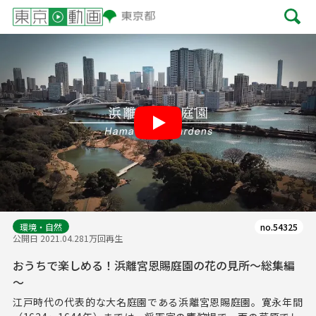
Play
環境・自然
no.54325
公開日 2021.04.28
1万回再生
おうちで楽しめる！浜離宮恩賜庭園の花の見所～総集編
～
江戸時代の代表的な大名庭園である浜離宮恩賜庭園。寛永年間