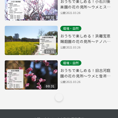
おうちで楽しめる！小石川後
楽園の花の見所～ウメとスイ
セン～
公開
2021.03.26
00:31
環境・自然
おうちで楽しめる！浜離宮恩
賜庭園の花の見所～ナノハナ
とウメ～
公開
2021.03.26
00:31
環境・自然
おうちで楽しめる！旧古河庭
園の花の見所～ウメと雪吊り
～
公開
2021.03.26
00:31