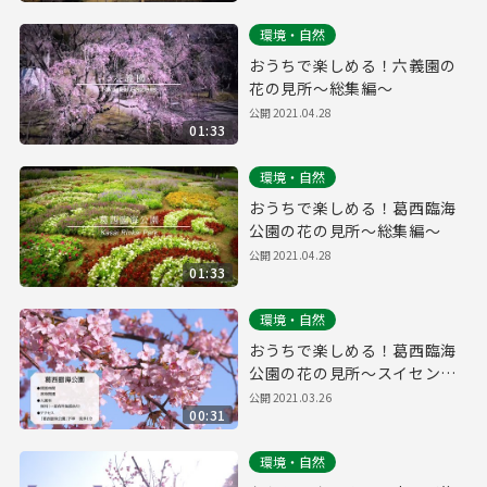
環境・自然
おうちで楽しめる！六義園の
花の見所～総集編～
公開
2021.04.28
01:33
環境・自然
おうちで楽しめる！葛西臨海
公園の花の見所～総集編～
公開
2021.04.28
01:33
環境・自然
おうちで楽しめる！葛西臨海
公園の花の見所～スイセンと
カワヅザクラ～
公開
2021.03.26
00:31
環境・自然