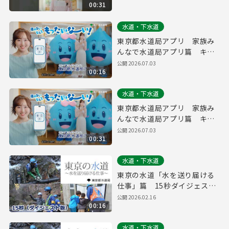
00:31
ver.（３０秒）
水道・下水道
東京都水道局アプリ 家族み
んなで水道局アプリ篇 キャ
ッシュレス・水道料金（１５
公開
2026.07.03
00:16
秒）
水道・下水道
東京都水道局アプリ 家族み
んなで水道局アプリ篇 キャ
ッシュレス・水道料金（３０
公開
2026.07.03
00:31
秒）
水道・下水道
東京の水道「水を送り届ける
仕事」篇 15秒ダイジェスト
版
公開
2026.02.16
00:16
水道・下水道