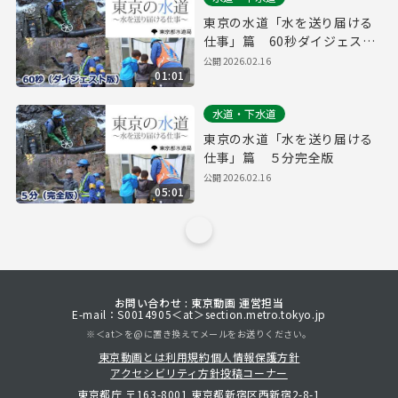
東京の水道「水を送り届ける
仕事」篇 60秒ダイジェスト
版
公開
2026.02.16
01:01
水道・下水道
東京の水道「水を送り届ける
仕事」篇 ５分完全版
公開
2026.02.16
05:01
お問い合わせ : 東京動画 運営担当
E-mail：S0014905＜at＞section.metro.tokyo.jp
※＜at＞を@に置き換えてメールをお送りください。
東京動画とは
利用規約
個人情報保護方針
アクセシビリティ方針
投稿コーナー
東京都庁 〒163-8001 東京都新宿区西新宿2-8-1