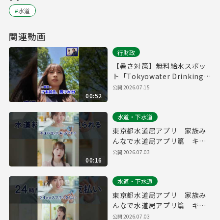
#
水道
関連動画
行財政
【暑さ対策】無料給水スポッ
ト「Tokyowater Drinking
Station」をご存じですか？
公開
2026.07.15
00:52
水道・下水道
東京都水道局アプリ 家族み
んなで水道局アプリ篇 キャ
ッシュレス・水道料金 縦
公開
2026.07.03
00:16
ver.（１５秒）
水道・下水道
東京都水道局アプリ 家族み
んなで水道局アプリ篇 キャ
ッシュレス・水道料金 縦
公開
2026.07.03