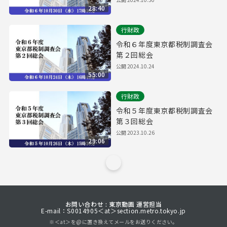
28:40
行財政
令和６年度東京都税制調査会
第２回総会
公開
2024.10.24
55:00
行財政
令和５年度東京都税制調査会
第３回総会
公開
2023.10.26
29:06
お問い合わせ : 東京動画 運営担当
E-mail：S0014905＜at＞section.metro.tokyo.jp
※＜at＞を@に置き換えてメールをお送りください。