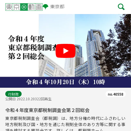
Play
行財政
no.40558
公開日 2022.10.20
322回再生
令和４年度東京都税制調査会第２回総会
東京都税制調査会（都税調）は、地方分権の時代にふさわしい
地方税制及び国・地方を通じた税制全体のあり方等に関する事
項を検討する懇談会です。詳しくは、都税調ホーム...