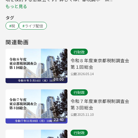
もっと見る
タグ
#
税
#
ライブ配信
関連動画
行財政
令和８年度東京都税制調査会
第１回総会
公開
2026.05.14
00:00
行財政
令和７年度東京都税制調査会
第３回総会
公開
2025.11.10
22:40
行財政