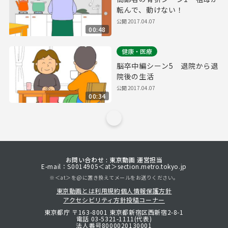
転んで、動けない！
公開
2017.04.07
00:48
健康・医療
脳卒中編シーン5 退院から退
院後の生活
公開
2017.04.07
00:34
お問い合わせ : 東京動画 運営担当
E-mail：S0014905＜at＞section.metro.tokyo.jp
※＜at＞を@に置き換えてメールをお送りください。
東京動画とは
利用規約
個人情報保護方針
アクセシビリティ方針
投稿コーナー
東京都庁 〒163-8001 東京都新宿区西新宿2-8-1
電話 03-5321-1111(代表)
法人番号8000020130001