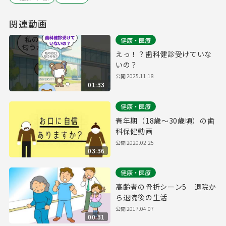
関連動画
健康・医療
えっ！？歯科健診受けていな
いの？
公開
2025.11.18
01:33
健康・医療
青年期（18歳～30歳頃）の歯
科保健動画
公開
2020.02.25
03:36
健康・医療
高齢者の骨折シーン5 退院か
ら退院後の生活
公開
2017.04.07
00:31