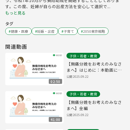
う、令和7年10月から費用助成を開始することとしておりま
す。この度、妊婦が自らの出産方法を安心して選択で...
もっと見る
タグ
#
健康・医療
#
妊娠・出産
#
子育て
#
2050東京戦略
関連動画
子供・若者・教育
【無痛分娩をお考えのみなさ
まへ】はじめに：本動画につ
いてのご紹介
公開
2025.09.22
02:50
子供・若者・教育
【無痛分娩をお考えのみなさ
まへ】全編
公開
2025.09.22
41:00