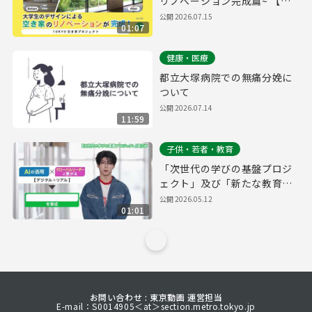
リノベーション完成篇~ 【字
幕有り】
公開
2026.07.15
01:07
健康・医療
都立大塚病院での無痛分娩に
ついて
公開
2026.07.14
11:59
子供・若者・教育
「次世代の学びの基盤プロジ
ェクト」及び「新たな教育の
スタイル」の実施校（仮称）
公開
2026.05.12
01:01
PR
お問い合わせ : 東京動画 運営担当
E-mail：S0014905＜at＞section.metro.tokyo.jp