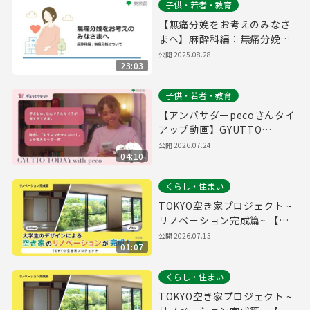
子供・若者・教育
【無痛分娩をお考えのみなさ
まへ】麻酔科編：無痛分娩に
ついて
公開
2025.08.28
23:03
子供・若者・教育
【アンバサダーpecoさんタイ
アップ動画】GYUTTO
TODAY
公開
2026.07.24
04:10
くらし・住まい
TOKYO空き家プロジェクト ~
リノベーション完成篇~ 【字
幕無し】
公開
2026.07.15
01:07
くらし・住まい
TOKYO空き家プロジェクト ~