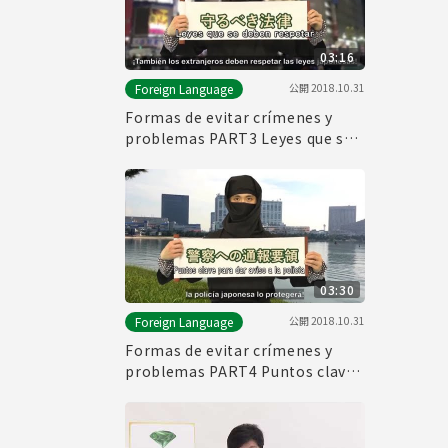
03:16
公開
2018.10.31
Foreign Language
Formas de evitar crímenes y
problemas PART3 Leyes que se
deben respetar
03:30
公開
2018.10.31
Foreign Language
Formas de evitar crímenes y
problemas PART4 Puntos clave
para dar aviso a la policía