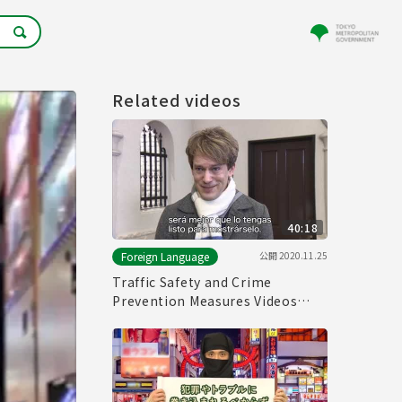
Related videos
40:18
公開
2020.11.25
Foreign Language
Traffic Safety and Crime
Prevention Measures Videos
(Spanish Subtitle)