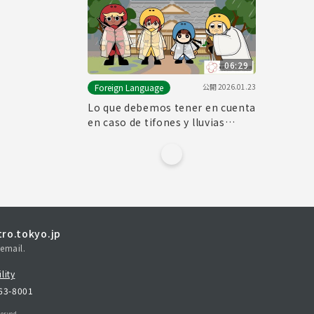
06:29
公開
2026.01.23
Foreign Language
Lo que debemos tener en cuenta
en caso de tifones y lluvias
torrenciales
ro.tokyo.jp
email.
lity
163-8001
erved.