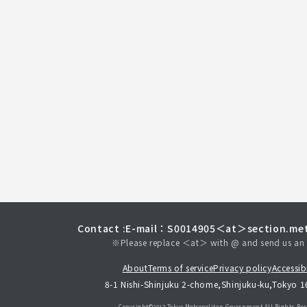
Contact :
E-mail：S0014905＜at＞section.met
※Please replace ＜at＞ with @ and send us an 
About
Terms of service
Privacy policy
Accessibi
8-1 Nishi-Shinjuku 2-chome,Shinjuku-ku,Tokyo 
Copyright©︎2017 Tokyo Metropolitan
Government.All Rights Res