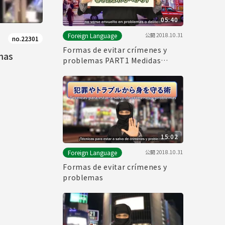
05:40
公開
2018.10.31
Foreign Language
no.22301
Formas de evitar crímenes y
mas
problemas PART1 Medidas
preventivas para no ser
víctimas de un crimen
15:02
公開
2018.10.31
Foreign Language
Formas de evitar crímenes y
problemas