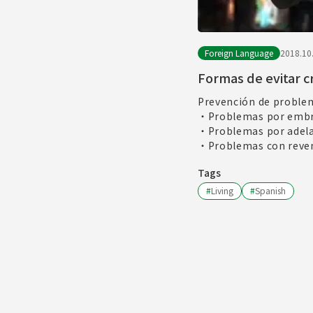
Foreign Language
2018.10
Formas de evitar 
Prevención de proble
・Problemas por emb
・Problemas por adelan
・Problemas con rev
Tags
#
Living
#
Spanish