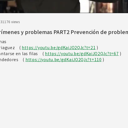
.31
176 views
crímenes y problemas PART2 Prevención de proble
mas
riaguez (
https://youtu.be/gdKaiJO2QJc?t=21
)
tarse en las filas (
https://youtu.be/gdKaiJO2QJc?t=67
)
endedores (
https://youtu.be/gdKaiJO2QJc?t=110
)