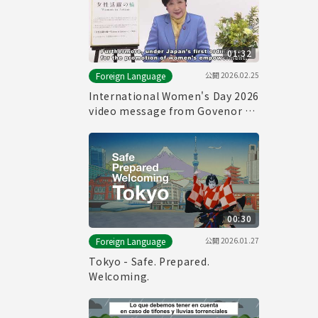
01:32
公開
2026.02.25
Foreign Language
International Women's Day 2026
video message from Govenor of
Tokyo
00:30
公開
2026.01.27
Foreign Language
Tokyo - Safe. Prepared.
Welcoming.