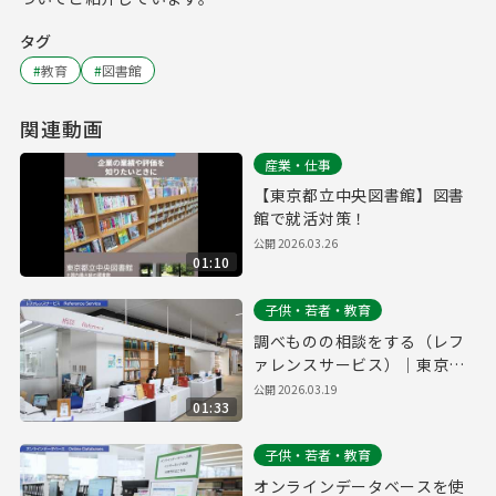
タグ
#
教育
#
図書館
関連動画
産業・仕事
【東京都立中央図書館】図書
館で就活対策！
公開
2026.03.26
01:10
子供・若者・教育
調べものの相談をする（レフ
ァレンスサービス）｜東京都
立多摩図書館利用案内#6
公開
2026.03.19
01:33
子供・若者・教育
オンラインデータベースを使