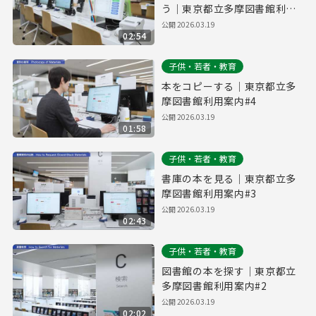
う｜東京都立多摩図書館利用
案内#5
公開
2026.03.19
02:54
子供・若者・教育
本をコピーする｜東京都立多
摩図書館利用案内#4
公開
2026.03.19
01:58
子供・若者・教育
書庫の本を見る｜東京都立多
摩図書館利用案内#3
公開
2026.03.19
02:43
子供・若者・教育
図書館の本を探す｜東京都立
多摩図書館利用案内#2
公開
2026.03.19
02:02