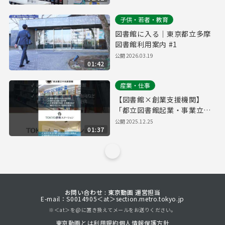
子供・若者・教育
図書館に入る｜東京都立多摩
図書館利用案内 #1
公開
2026.03.19
01:42
産業・仕事
【図書館×創業支援機関】
「都立図書館起業・事業立案
ワークシート」でビジネスプ
公開
2025.12.25
01:37
ランをブラッシュアップ
お問い合わせ : 東京動画 運営担当
E-mail：S0014905＜at＞section.metro.tokyo.jp
※＜at＞を@に置き換えてメールをお送りください。
東京動画とは
利用規約
個人情報保護方針