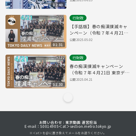
02:40
行財政
【手話版】春の痴漢撲滅キャ
ンペーン（令和７年４月21日
東京デイリーニュース
公開
2025.05.02
01:31
No.722）
行財政
春の痴漢撲滅キャンペーン
（令和７年４月21日 東京デイ
リーニュース No.722）
公開
2025.04.21
01:30
お問い合わせ : 東京動画 運営担当
E-mail：S0014905＜at＞section.metro.tokyo.jp
※＜at＞を@に置き換えてメールをお送りください。