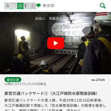
Play
都営交通
no.27324
公開日 2019.03.13
5,056回再生
都営交通バックヤード②（大江戸線防水扉取扱訓練）
都営交通バックヤードの第２弾、平成30年11月16日終車後、
大江戸線蔵前駅で実施した「防水扉取扱訓練」の模様を撮影し
ました。普段は開放している防水扉、浸水から...