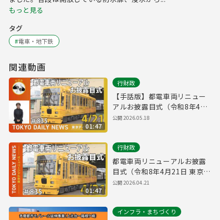
もっと見る
タグ
#
電車・地下鉄
関連動画
行財政
【手話版】都電車両リニュー
アルお披露目式（令和8年4月
21日 東京デイリーニュース
公開
2026.05.18
01:47
No.835）
行財政
都電車両リニューアルお披露
目式（令和8年4月21日 東京デ
イリーニュース No.835）
公開
2026.04.21
01:47
インフラ・まちづくり