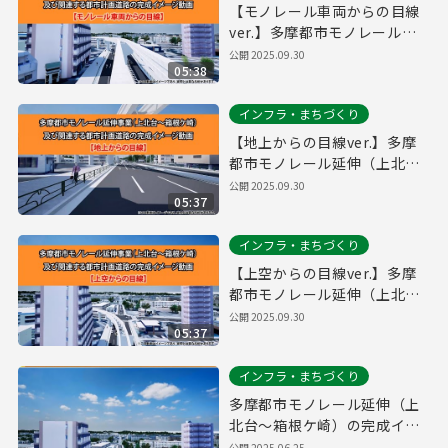
【モノレール車両からの目線
ver.】多摩都市モノレール延
伸（上北台～箱根ケ崎）の完
公開
2025.09.30
05:38
成イメージ
インフラ・まちづくり
【地上からの目線ver.】多摩
都市モノレール延伸（上北台
～箱根ケ崎）の完成イメージ
公開
2025.09.30
05:37
インフラ・まちづくり
【上空からの目線ver.】多摩
都市モノレール延伸（上北台
～箱根ケ崎）の完成イメージ
公開
2025.09.30
05:37
インフラ・まちづくり
多摩都市モノレール延伸（上
北台～箱根ケ崎）の完成イメ
ージ
公開
2025.06.25