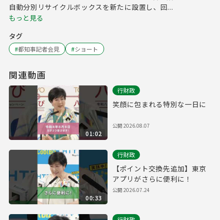
自動分別リサイクルボックスを新たに設置し、回...
もっと見る
タグ
#
都知事記者会見
#
ショート
関連動画
行財政
笑顔に包まれる特別な一日に
公開
2026.08.07
01:02
行財政
【ポイント交換先追加】東京
アプリがさらに便利に！
公開
2026.07.24
00:33
行財政