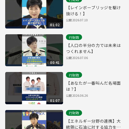
【レインボーブリッジを駆け
抜ける！】
公開
2026.07.10
01:02
行財政
【人口の半分の力では未来は
つくれません】
公開
2026.07.06
00:41
行財政
【あなたが一番叫んだ名場面
は？】
公開
2026.06.26
01:07
行財政
【エネルギー分野の連携】大
統領に石油に対する協力を依