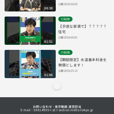
頼
公開
2026.06.02
00:38
行財政
【手頃な家賃で】？？？？？
住宅
公開
2026.06.01
01:51
行財政
【期間限定】水道基本料金を
無償とします！
公開
2026.05.15
01:06
お問い合わせ : 東京動画 運営担当
E-mail：S0014905＜at＞section.metro.tokyo.jp