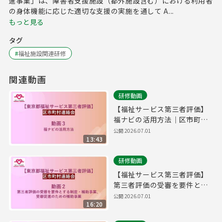
進事業」は、障害者支援施設（都外施設含む）における利用者
の身体機能に応じた適切な支援の実施を通して A...
もっと見る
タグ
#
福祉施設関連研修
関連動画
研修動画
【福祉サービス第三者評価】
福ナビの活用方法｜区市町村
連絡会＃３
公開
2026.07.01
13:43
研修動画
【福祉サービス第三者評価】
第三者評価の受審を要件とす
る制度・補助事業｜区市町村
公開
2026.07.01
16:20
連絡会＃２