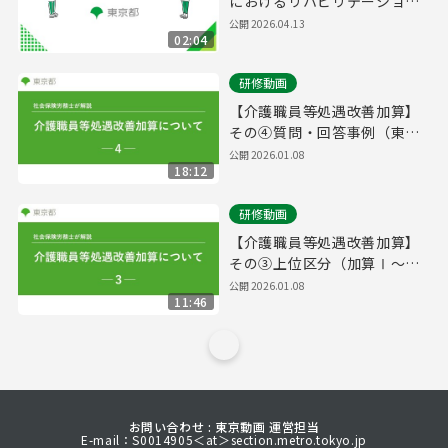
におけるリハビリテーション
職員配置促進事業概要説明
公開
2026.04.13
02:04
研修動画
【介護職員等処遇改善加算】
その④質問・回答事例（東京
都並びに福祉・介護職員処遇
公開
2026.01.08
18:12
改善コンサルタントが受けた
ご質問）
研修動画
【介護職員等処遇改善加算】
その③上位区分（加算Ⅰ～
Ⅲ）に必要な算定要件
公開
2026.01.08
11:46
お問い合わせ : 東京動画 運営担当
E-mail：S0014905＜at＞section.metro.tokyo.jp