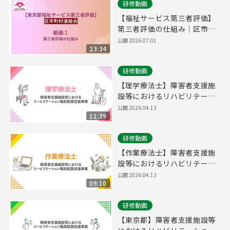
研修動画
【福祉サービス第三者評価】
第三者評価の仕組み｜区市町
村連絡会＃１
公開
2026.07.01
23:34
研修動画
【理学療法士】障害者支援施
設等におけるリハビリテーシ
ョン職員配置促進事業概要説
公開
2026.04.13
11:39
明
研修動画
【作業療法士】障害者支援施
設等におけるリハビリテーシ
ョン職員配置促進事業概要説
公開
2026.04.13
09:10
明
研修動画
【東京都】障害者支援施設等