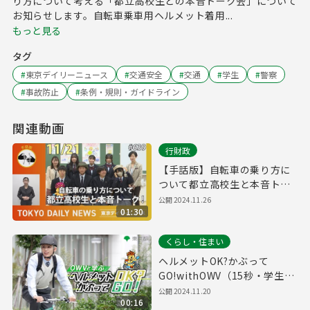
り方について考える「都立高校生との本音トーク会」について
お知らせします。自転車乗車用ヘルメット着用...
もっと見る
タグ
#
東京デイリーニュース
#
交通安全
#
交通
#
学生
#
警察
#
事故防止
#
条例・規則・ガイドライン
関連動画
行財政
【手話版】自転車の乗り方に
ついて都立高校生と本音トー
ク！ （令和6年11月21日 東京
公開
2024.11.26
01:30
デイリーニュース No.639）
くらし・住まい
ヘルメットOK?かぶって
GO!withOWV（15秒・学生
編）自転車ヘルメット着用促
公開
2024.11.20
00:16
進動画#７