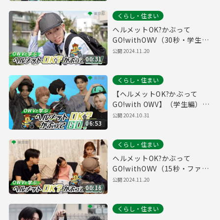
くらし・住まい
ヘルメットOK?かぶって
GO!withOWV（30秒・学生
編）自転車ヘルメット着用促
公開
2024.11.20
00:31
進動画#４
くらし・住まい
【ヘルメットOK?かぶって
GO!with OWV】（学生編）自
転車ヘルメット着用促進動画#
公開
2024.10.31
06:53
１
くらし・住まい
ヘルメットOK?かぶって
GO!withOWV（15秒・ファミ
リー編）自転車ヘルメット着
公開
2024.11.20
00:16
用促進動画#９
くらし・住まい