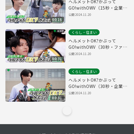
ヘルメットOK?かぶって
GO!withOWV（15秒・企業
編）自転車ヘルメット着用促
公開
2024.11.20
00:16
進動画#８
くらし・住まい
ヘルメットOK?かぶって
GO!withOWV（30秒・ファミ
リー編）自転車ヘルメット着
公開
2024.11.20
00:31
用促進動画#６
くらし・住まい
ヘルメットOK?かぶって
GO!withOWV（30秒・企業
編）自転車ヘルメット着用促
公開
2024.11.20
00:31
進動画#５