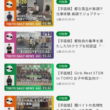
行財政
【手話版】都立高生が英語で
仕事体験 英語でジョブチャレ
ンジ2025（令和７年８月20日
公開
2025.09.04
01:40
東京デイリーニュース
No.768）
行財政
【手話版】都独自の基準を満
たした50クラブを初認証 「東
京都認証学童クラブ」決定
公開
2025.08.29
01:22
（令和７年８月15日 東京デイ
リーニュース No.765）
行財政
【手話版】Girls Meet STEM
in TOKYO 女子中高生向けオ
フィスツアー（令和７年６月
公開
2025.07.04
01:22
13日 東京デイリーニュース
No.743）
行財政
【手話版】闇バイトの危険性