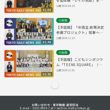
を追体験「レイの失踪」を活
用した授業を実施（令和7年3
公開
2025.04.10
01:04
月24日 東京デイリーニュース
No.711）
行財政
【手話版】「中高生 政策決定
参画プロジェクト」知事への
政策提案（令和6年11月7日 東
公開
2024.11.14
01:44
京デイリーニュース No.630）
行財政
【手話版】こどもシンポジウ
ム「TEENS SQUARE」（令
和6年10月24日 東京デイリー
公開
2024.11.01
01:38
ニュース No.621）
お問い合わせ : 東京動画 運営担当
E-mail：S0014905＜at＞section.metro.tokyo.jp