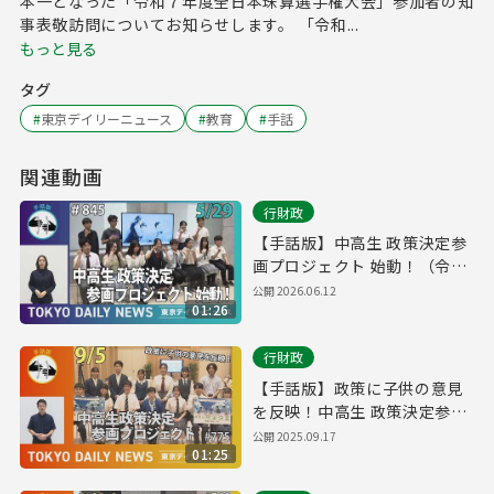
本一となった「令和７年度全日本珠算選手権大会」参加者の知
事表敬訪問についてお知らせします。 「令和...
もっと見る
タグ
#
東京デイリーニュース
#
教育
#
手話
関連動画
行財政
【手話版】中高生 政策決定参
画プロジェクト 始動！（令和
8年5月29日 東京デイリーニュ
公開
2026.06.12
01:26
ース No.845）
行財政
【手話版】政策に子供の意見
を反映！中高生 政策決定参画
プロジェクト（令和７年９月
公開
2025.09.17
01:25
５日 東京デイリーニュース
No.775）