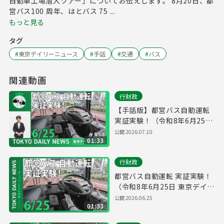
自動車工場潜入ツアー」についてお伝えします。 8月20日、都
営バス100 周年、はとバス 75 ...
もっと見る
タグ
#
東京デイリーニュース
#
手話
#
交通
#
バス
関連動画
行財政
【手話版】都営バス自動運転
実証実験！（令和8年6月25日
東京デイリーニュース
公開
2026.07.10
01:33
No.854）
行財政
都営バス自動運転 実証実験！
（令和8年6月25日 東京デイリ
ーニュース No.854）
公開
2026.06.25
01:33