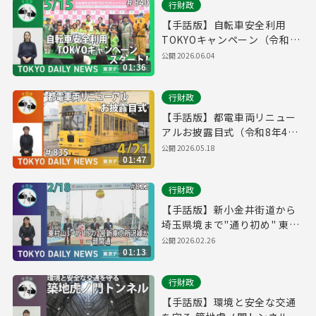
行財政
【手話版】自転車安全利用
TOKYOキャンペーン（令和8
年5月15日 東京デイリーニュ
公開
2026.06.04
01:36
ース No.840）
行財政
【手話版】都電車両リニュー
アルお披露目式（令和8年4月
21日 東京デイリーニュース
公開
2026.05.18
01:47
No.835）
行財政
【手話版】新小金井街道から
埼玉県境まで"通り初め" 東村
山3・4・15の2号新東京所沢
公開
2026.02.26
01:13
線が一部開通（令和8年2月18
日 東京デイリーニュース
行財政
No.822）
【手話版】環境と安全な交通