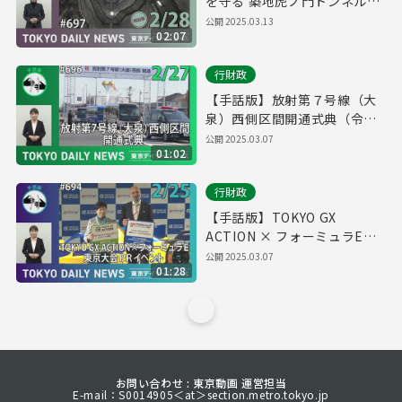
を守る 築地虎ノ門トンネル
（令和7年2月28日 東京デイリ
公開
2025.03.13
02:07
ーニュース特別版）
行財政
【手話版】放射第７号線（大
泉）西側区間開通式典（令和7
年2月27日 東京デイリーニュ
公開
2025.03.07
01:02
ース No.696）
行財政
【手話版】TOKYO GX
ACTION × フォーミュラE東
京大会PRイベント（令和7年2
公開
2025.03.07
01:28
月25日 東京デイリーニュース
No.694）
お問い合わせ : 東京動画 運営担当
E-mail：S0014905＜at＞section.metro.tokyo.jp