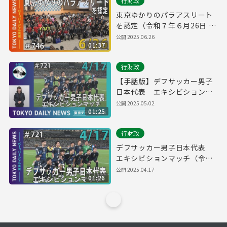
行財政
東京ゆかりのパラアスリート
を認定（令和７年６月26日 東
京デイリーニュース No.746）
公開
2025.06.26
01:37
行財政
【手話版】デフサッカー男子
日本代表 エキシビションマ
ッチ（令和７年４月17日 東京
公開
2025.05.02
01:25
デイリーニュース No.721）
行財政
デフサッカー男子日本代表
エキシビションマッチ（令和
７年４月17日 東京デイリーニ
公開
2025.04.17
01:26
ュース No.721）