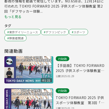
都政の情報を動画で発信しています。NO.658は、12月14日に
行われた TOKYO FORWARD 2025 子供スポーツ体験教室 第2
回「デフサッカー体験...
もっと見る
タグ
#
東京デイリーニュース
#
デフリンピック
#
スポーツ
#
障害者関連
関連動画
行財政
【手話版】TOKYO FORWARD
2025 子供スポーツ体験教室
第3回「走る！跳ぶ！投げる！
公開
2025.01.29
01:21
陸上競技体験教室」（令和7年
1月23日 東京デイリーニュー
行財政
ス No.674）
TOKYO FORWARD 2025 子供
スポーツ体験教室 第3回「走
る！跳ぶ！投げる！陸上競技
公開
2025.01.23