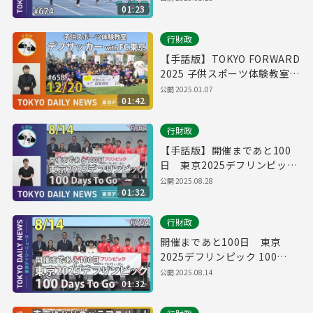
01:23
体験教室」（令和7年1月23日
東京デイリーニュース
行財政
No.674）
【手話版】TOKYO FORWARD
2025 子供スポーツ体験教室
第2回「デフサッカー体験教室
公開
2025.01.07
01:42
with FC東京」（令和6年12月
20日 東京デイリーニュース
行財政
No.658）
【手話版】開催まであと100
日 東京2025デフリンピック
100 Days To Go（令和７年８
公開
2025.08.28
01:32
月14日 東京デイリーニュース
No.764）
行財政
開催まであと100日 東京
2025デフリンピック 100
Days To Go（令和７年８月
公開
2025.08.14
01:32
14日 東京デイリーニュース
No.764）