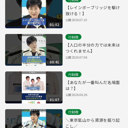
【レインボーブリッジを駆け
抜ける！】
公開
2026.07.10
01:02
行財政
【人口の半分の力では未来は
つくれません】
公開
2026.07.06
00:41
行財政
【あなたが一番叫んだ名場面
は？】
公開
2026.06.26
01:07
行財政
＼東京鉱山から資源を掘り起
こし／