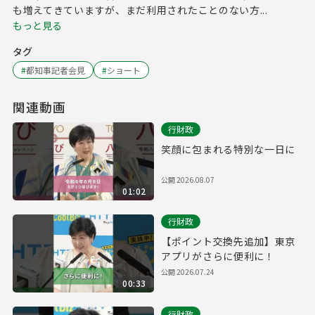
も増えてきていますが、まだ利用されたことのない方...
もっと見る
タグ
#
都知事記者会見
#
ショート
関連動画
行財政
笑顔に包まれる特別な一日に
公開
2026.08.07
01:02
行財政
【ポイント交換先追加】東京
アプリがさらに便利に！
公開
2026.07.24
00:33
行財政