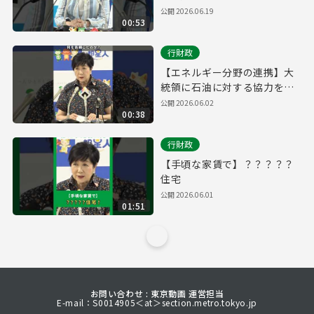
公開
2026.06.19
00:53
行財政
【エネルギー分野の連携】大
統領に石油に対する協力を依
頼
公開
2026.06.02
00:38
行財政
【手頃な家賃で】？？？？？
住宅
公開
2026.06.01
01:51
お問い合わせ : 東京動画 運営担当
E-mail：S0014905＜at＞section.metro.tokyo.jp