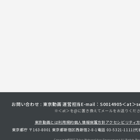
お問い合わせ : 東京動画 運営担当
E-mail：S0014905＜at＞sec
※＜at＞を@に置き換えてメールをお送りくだ
東京動画とは
利用規約
個人情報保護方針
アクセシビリティ
東京都庁 〒163-8001 東京都新宿区西新宿2-8-1
電話 03-5321-1111(代
Copyright©︎2017 Tokyo Metropolitan
Government.All Rights Res