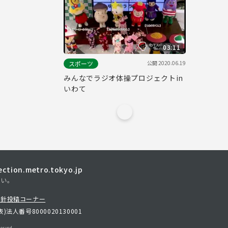
03:11
公開
2020.06.19
スポーツ
みんなでラジオ体操プロジェクトin
いわて
tion.metro.tokyo.jp
さい。
方針
投稿コーナー
表)
法人番号8000020130001
erved.