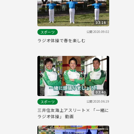
03:16
公開
2020.09.02
スポーツ
ラジオ体操で春を楽しむ
03:40
公開
2020.06.19
スポーツ
三井住友海上アスリート× 「一緒に
ラジオ体操」 動画