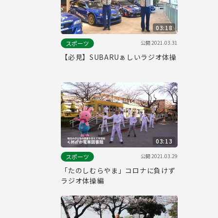
03:18
公開
2021.03.31
スポーツ
【必見】SUBARUぁしいラジオ体操
03:13
公開
2021.03.29
スポーツ
「たのしむらやま」コロナに負けず
ラジオ体操編