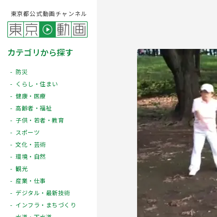
東京都公式動画チャンネル
カテゴリから探す
防災
くらし・住まい
健康・医療
高齢者・福祉
子供・若者・教育
スポーツ
文化・芸術
Play
環境・自然
観光
産業・仕事
デジタル・最新技術
インフラ・まちづくり
水道・下水道