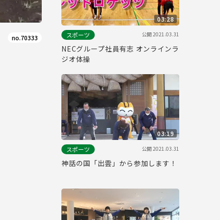
03:28
公開
2021.03.31
スポーツ
no.70333
NECグループ社員有志 オンラインラ
ジオ体操
03:19
公開
2021.03.31
スポーツ
神話の国「出雲」から参加します！