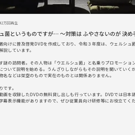
4
2万回再生
ュ菌というものですが… ～対策は ふやさないのが 決め
者向けに普及啓発DVDを作成しており、令和３年度は、ウェルシュ
解説しています。
す謎の訪問者。その人物は「ウエルシュ菌」と名乗りプロモーショ
について説明を始める。うんざりしながらもその説明を聞いていく
物名などは架空のもので実在のものとは関係ありません。
りです。
動画を収録したDVDの無料貸し出しも行っています。DVDでは日本
字幕表示機能がありますので、ぜひ従業員向け研修等にお役立てく