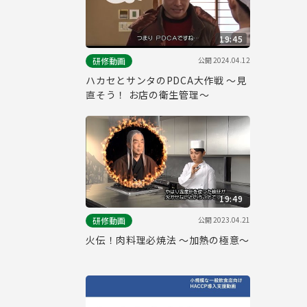
19:45
公開
2024.04.12
研修動画
ハカセとサンタのPDCA大作戦 ～見
直そう！ お店の衛生管理～
19:49
公開
2023.04.21
研修動画
火伝！肉料理必焼法 ～加熱の極意～