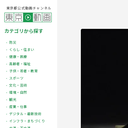
東京都公式動画チャンネル
カテゴリから探す
防災
くらし・住まい
健康・医療
高齢者・福祉
子供・若者・教育
スポーツ
文化・芸術
Play
環境・自然
観光
産業・仕事
デジタル・最新技術
インフラ・まちづくり
水道・下水道