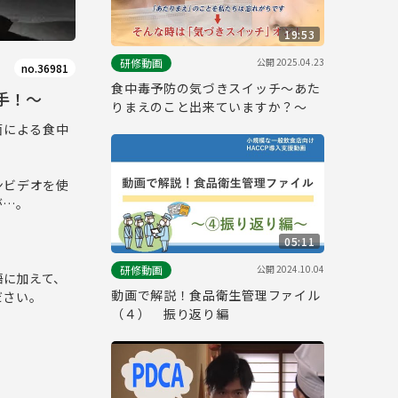
19:53
公開
2025.04.23
研修動画
no.36981
食中毒予防の気づきスイッチ～あた
手！～
りまえのこと出来ていますか？～
菌による食中
ンビデオを使
が…。
05:11
公開
2024.10.04
研修動画
語に加えて、
動画で解説！食品衛生管理ファイル
ださい。
（４） 振り返り編