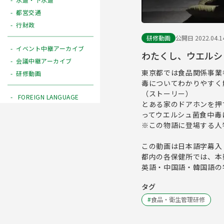
都営交通
行財政
研修動画
公開日 2022.04.1
イベント中継アーカイブ
わたくし、ウエルシ
会議中継アーカイブ
東京都では食品関係事業
研修動画
毒についてわかりやすく
（ストーリー）
FOREIGN LANGUAGE
とある家のドアホンを押
ってウエルシュ菌食中毒
※この物語に登場する人
この動画は日本語字幕入
都内の各保健所では、本
英語・中国語・韓国語の
タグ
#
食品・衛生管理研修