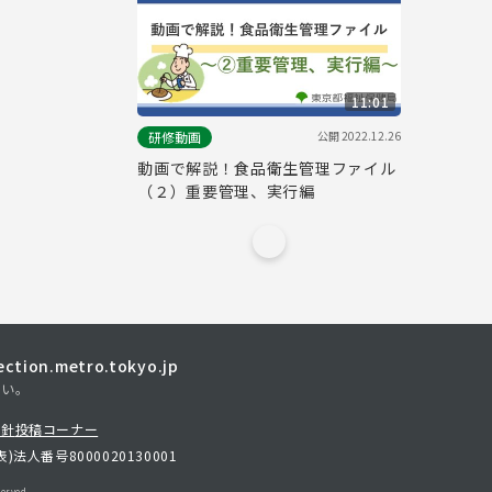
11:01
公開
2022.12.26
研修動画
動画で解説！食品衛生管理ファイル
（２）重要管理、実行編
tion.metro.tokyo.jp
さい。
方針
投稿コーナー
表)
法人番号8000020130001
erved.