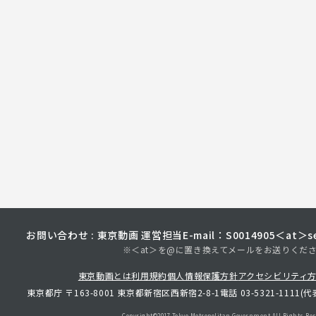
お問い合わせ : 東京動画 運営担当
E-mail：S0014905＜at＞sec
※＜at＞を@に置き換えてメールをお送りくだ
東京動画とは
利用規約
個人情報保護方針
アクセシビリティ
東京都庁 〒163-8001 東京都新宿区西新宿2-8-1
電話 03-5321-1111(代
Copyright©︎2017 Tokyo Metropolitan
Government.All Rights Res