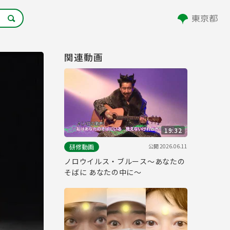
関連動画
19:32
公開
2026.06.11
研修動画
ノロウイルス・ブルース～あなたの
そばに あなたの中に～